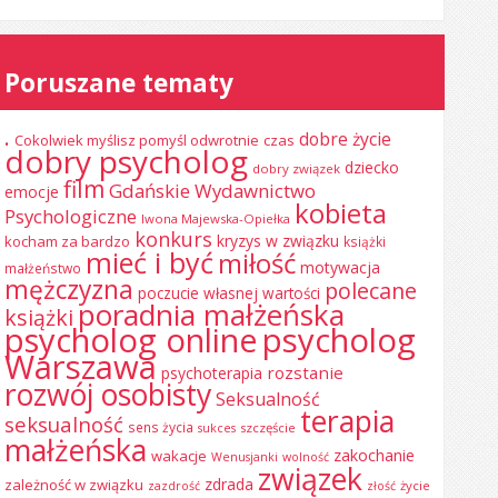
Poruszane tematy
.
dobre życie
Cokolwiek myślisz pomyśl odwrotnie
czas
dobry psycholog
dziecko
dobry związek
film
Gdańskie Wydawnictwo
emocje
kobieta
Psychologiczne
Iwona Majewska-Opiełka
konkurs
kryzys w związku
kocham za bardzo
książki
mieć i być
miłość
motywacja
małżeństwo
mężczyzna
polecane
poczucie własnej wartości
poradnia małżeńska
książki
psycholog online
psycholog
Warszawa
rozstanie
psychoterapia
rozwój osobisty
Seksualność
terapia
seksualność
sens życia
szczęście
sukces
małżeńska
zakochanie
wakacje
Wenusjanki
wolność
związek
zdrada
zależność w związku
życie
zazdrość
złość