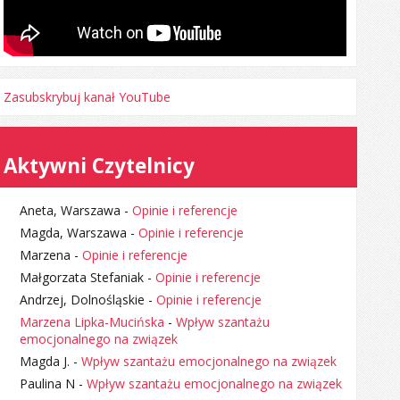
Zasubskrybuj kanał YouTube
Aktywni Czytelnicy
Aneta, Warszawa
-
Opinie i referencje
Magda, Warszawa
-
Opinie i referencje
Marzena
-
Opinie i referencje
Małgorzata Stefaniak
-
Opinie i referencje
Andrzej, Dolnośląskie
-
Opinie i referencje
Marzena Lipka-Mucińska
-
Wpływ szantażu
emocjonalnego na związek
Magda J.
-
Wpływ szantażu emocjonalnego na związek
Paulina N
-
Wpływ szantażu emocjonalnego na związek