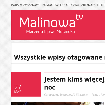
PORADY ZWIĄZKOWE - POMOC PSYCHOLOGICZNA - ARTYKUŁY I FELIET
Wszystkie wpisy otagowane 
Jestem kimś więcej,
27
noc
MAR
Categories:
Seksualność
,
Wszystkie
Tags:
.
,
fil