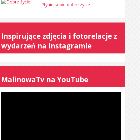
Płynie sobie dobre życie
Inspirujące zdjęcia i fotorelacje z
wydarzeń na Instagramie
MalinowaTv na YouTube