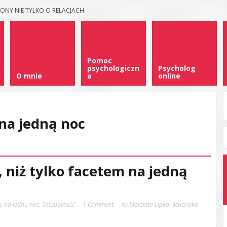
ONY NIE TYLKO O RELACJACH
Pomoc
psychologiczn
Psycholog
O mnie
a
online
na jedną noc
 niż tylko facetem na jedną
m
,
na jedną noc
,
Seksualność
1 Comment
by Marzena Lipka- Mucińska