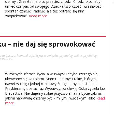
się myli. Zresztą nie o to przecież chodzi. Chodzi o to, aby
umieć czerpać od swojego Dziecka twórczość, wrażliwość,
spontaniczność i radość, ale też potrafić się nim
zaopiekować,
Read more
u – nie daj się sprowokować
 za bardzo
,
komunikacja
,
kryzys w związku
,
psycholog online
,
psycholog
erapia par
W różnych sferach życia, a w związku chyba szczególnie,
ukrywamy się za rolami. Mam tu na myśli takie, którymi
nawet w ciągu jednej rozmowy żonglujemy nieustannie.
Przybieramy postać raz Wybawcy, za chwilę Oskarżyciela lub
Biedactwa. Nie dajemy sobie przyzwolenia na bycie takimi,
jakimi naprawdę chcemy być – miłymi, wściekłymi albo
Read
more