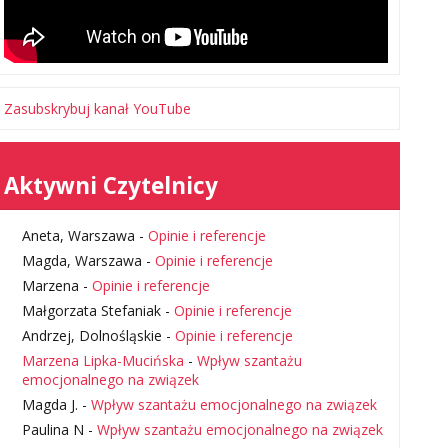
Zasubskrybuj kanał YouTube
Aktywni Czytelnicy
Aneta, Warszawa
-
Opinie i referencje
Magda, Warszawa
-
Opinie i referencje
Marzena
-
Opinie i referencje
Małgorzata Stefaniak
-
Opinie i referencje
Andrzej, Dolnośląskie
-
Opinie i referencje
Marzena Lipka-Mucińska
-
Wpływ szantażu
emocjonalnego na związek
Magda J.
-
Wpływ szantażu emocjonalnego na związek
Paulina N
-
Wpływ szantażu emocjonalnego na związek