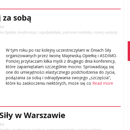
j za sobą
bie
ka-Opiełka
,
konferencja
,
Logodydaktyka
,
patronat medialny
,
rozwój osobisty
W tym roku po raz kolejny uczestniczyłam w Dniach Siły
organizowanych przez Iwonę Majewską-Opiełkę i ASDIMO.
Poniżej przytaczam kilka myśli z drugiego dnia konferencji,
które zapamiętałam szczególnie mocno. Sprowadzają się
one do umiejętności elastycznego podchodzenia do życia,
podążania za sobą i odnajdywania swojego „szczęścia”,
które ku zaskoczeniu niektórych, może się co
Read more
 Siły w Warszawie
bie
Opiełka
,
konferencja
,
konkurs
,
patronat medialny
,
rozwój osobisty