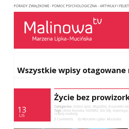
PORADY ZWIĄZKOWE - POMOC PSYCHOLOGICZNA - ARTYKUŁY I FELIET
Wszystkie wpisy otagowane 
Życie bez prowizork
Categories:
Dobre życie
,
Wszystkie
,
Zrozumieć sie
13
Tags:
Anna Kunicka
,
ASDIMO
,
Dni Siły
,
inspiracja
rozwój osobisty
LIS
0 Comments
by Marzena Lipka- Mucińska