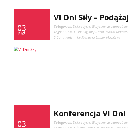
VI Dni Siły – Podąża
03
Categories:
Dobre życie
,
Wszystkie
,
Zrozumieć sie
Tags:
ASDIMO
,
Dni Siły
,
inspiracja
,
Iwona Majews
PAŹ
0 Comments
by Marzena Lipka- Mucińska
Konferencja VI Dni
03
Categories:
Dobre życie
,
Wszystkie
,
Zrozumieć sie
Tags:
ASDIMO
,
biznes
,
Dni Siły
,
Iwona Majewska-