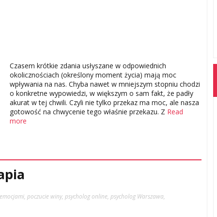
Czasem krótkie zdania usłyszane w odpowiednich
okolicznościach (określony moment życia) mają moc
wpływania na nas. Chyba nawet w mniejszym stopniu chodzi
o konkretne wypowiedzi, w większym o sam fakt, że padły
akurat w tej chwili. Czyli nie tylko przekaz ma moc, ale nasza
gotowość na chwycenie tego właśnie przekazu. Z
Read
more
apia
z emocjami
,
poczucie winy
,
psycholog online
,
psycholog Warszawa
,