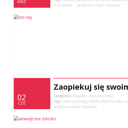
WRZ
0 Comments
by Marzena Lipka- Mucińska
Zaopiekuj się swo
02
Categories:
Wszystkie
,
Zrozumieć siebie
Tags:
dobry psycholog
,
dziecko
,
Dzień Dziecka
,
ps
CZE
by Marzena Lipka- Mucińska