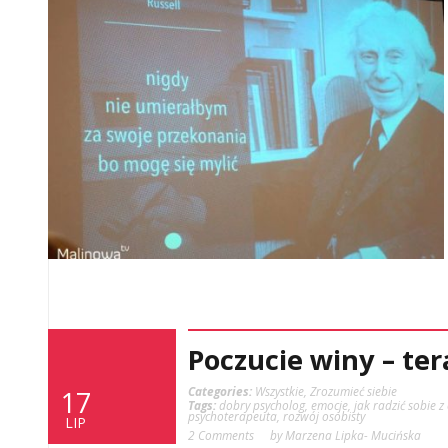
Poczucie winy – ter
Categories:
Wszystkie
,
Zrozumieć siebie
17
Tags:
dobry psycholog
,
emocje
,
jak radzić sobie 
psychoterapeuta
,
rozwój osobisty
LIP
2 Comments
by Marzena Lipka- Mucińska