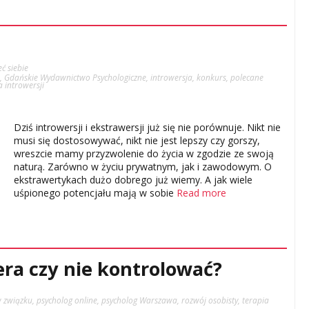
ć siebie
,
Gdańskie Wydawnictwo Psychologiczne
,
introwersja
,
konkurs
,
polecane
a introwersji
Dziś introwersji i ekstrawersji już się nie porównuje. Nikt nie
musi się dostosowywać, nikt nie jest lepszy czy gorszy,
wreszcie mamy przyzwolenie do życia w zgodzie ze swoją
naturą. Zarówno w życiu prywatnym, jak i zawodowym. O
ekstrawertykach dużo dobrego już wiemy. A jak wiele
uśpionego potencjału mają w sobie
Read more
ra czy nie kontrolować?
w związku
,
psycholog online
,
psycholog Warszawa
,
rozwój osobisty
,
terapia