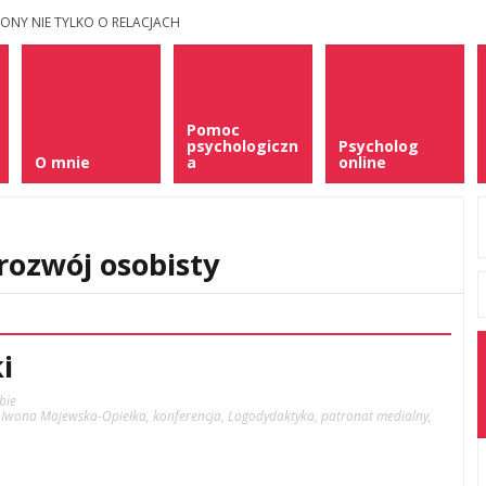
ONY NIE TYLKO O RELACJACH
Pomoc
psychologiczn
Psycholog
O mnie
a
online
rozwój osobisty
i
bie
,
Iwona Majewska-Opiełka
,
konferencja
,
Logodydaktyka
,
patronat medialny
,