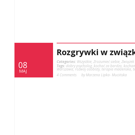
Rozgrywki w związk
Categories:
Wszystkie
,
Zrozumieć siebie
,
Związek
08
Tags:
dobry psycholog
,
kochać za bardzo
,
kocham
Warszawa
,
rozwój osobisty
,
terapia małżeńska
,
t
MAJ
4 Comments
by Marzena Lipka- Mucińska