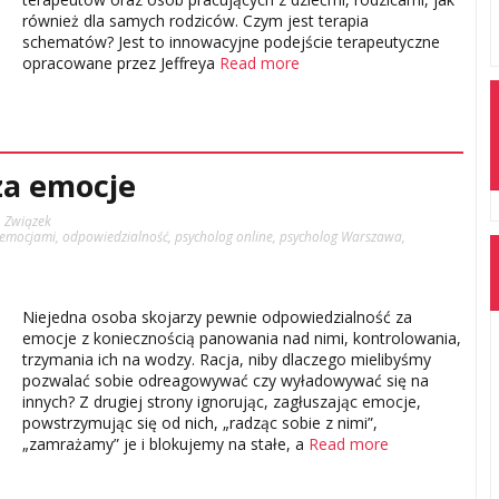
również dla samych rodziców. Czym jest terapia
schematów? Jest to innowacyjne podejście terapeutyczne
opracowane przez Jeffreya
Read more
za emocje
,
Związek
z emocjami
,
odpowiedzialność
,
psycholog online
,
psycholog Warszawa
,
Niejedna osoba skojarzy pewnie odpowiedzialność za
emocje z koniecznością panowania nad nimi, kontrolowania,
trzymania ich na wodzy. Racja, niby dlaczego mielibyśmy
pozwalać sobie odreagowywać czy wyładowywać się na
innych? Z drugiej strony ignorując, zagłuszając emocje,
powstrzymując się od nich, „radząc sobie z nimi”,
„zamrażamy” je i blokujemy na stałe, a
Read more