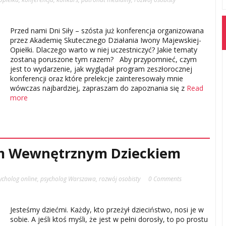
Przed nami Dni Siły – szósta już konferencja organizowana
przez Akademię Skutecznego Działania Iwony Majewskiej-
Opiełki. Dlaczego warto w niej uczestniczyć? Jakie tematy
zostaną poruszone tym razem? Aby przypomnieć, czym
jest to wydarzenie, jak wyglądał program zeszłorocznej
konferencji oraz które prelekcje zainteresowały mnie
wówczas najbardziej, zapraszam do zapoznania się z
Read
more
im Wewnętrznym Dzieckiem
ycholog online
,
psycholog Warszawa
,
rozwój osobisty
0 Comments
Jesteśmy dziećmi. Każdy, kto przeżył dzieciństwo, nosi je w
sobie. A jeśli ktoś myśli, że jest w pełni dorosły, to po prostu