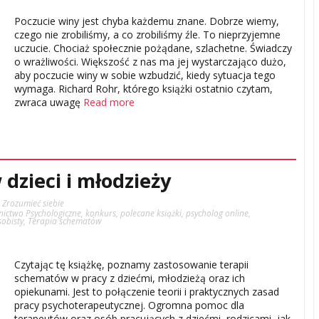
Poczucie winy jest chyba każdemu znane. Dobrze wiemy,
czego nie zrobiliśmy, a co zrobiliśmy źle. To nieprzyjemne
uczucie. Chociaż społecznie pożądane, szlachetne. Świadczy
o wrażliwości. Większość z nas ma jej wystarczająco dużo,
aby poczucie winy w sobie wzbudzić, kiedy sytuacja tego
wymaga. Richard Rohr, którego książki ostatnio czytam,
zwraca uwagę
Read more
dzieci i młodzieży
,
Zrozumieć siebie
ictwo Psychologiczne
,
konkurs
,
polecane książki
,
psycholog online
,
sobisty
,
Terapia schematów
Czytając tę książkę, poznamy zastosowanie terapii
schematów w pracy z dziećmi, młodzieżą oraz ich
opiekunami. Jest to połączenie teorii i praktycznych zasad
pracy psychoterapeutycznej. Ogromna pomoc dla
terapeutów oraz osób pracujących z dziećmi, rodzicami, jak