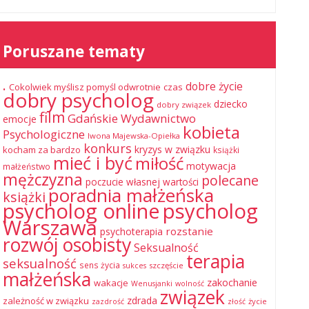
Poruszane tematy
.
dobre życie
Cokolwiek myślisz pomyśl odwrotnie
czas
dobry psycholog
dziecko
dobry związek
film
Gdańskie Wydawnictwo
emocje
kobieta
Psychologiczne
Iwona Majewska-Opiełka
konkurs
kryzys w związku
kocham za bardzo
książki
mieć i być
miłość
motywacja
małżeństwo
mężczyzna
polecane
poczucie własnej wartości
poradnia małżeńska
książki
psycholog online
psycholog
Warszawa
rozstanie
psychoterapia
rozwój osobisty
Seksualność
terapia
seksualność
sens życia
szczęście
sukces
małżeńska
zakochanie
wakacje
Wenusjanki
wolność
związek
zdrada
zależność w związku
życie
zazdrość
złość