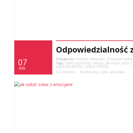
Odpowiedzialność 
Categories:
Rodzina
,
Wszystkie
,
Zrozumieć siebie
07
Tags:
dobry psycholog
,
emocje
,
jak radzić sobie 
psychoterapeuta
,
rozwój osobisty
KW.
0 Comments
by Marzena Lipka- Mucińska