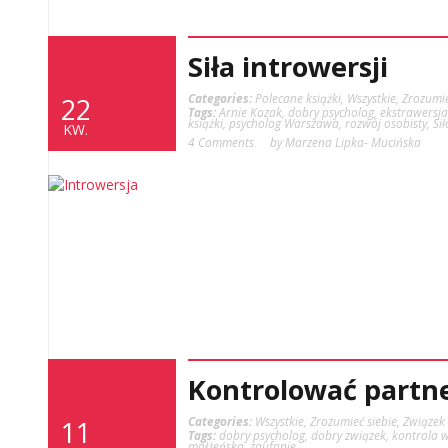
Siła introwersji
Categories:
Polecane książki
,
Wszystkie
,
Zrozumie
22
Tags:
Arnie Kozak
,
dobry psycholog
,
ekstrawersja
książki
,
psycholog Warszawa
,
rozwój osobisty
,
Sił
KW.
4 Comments
by Marzena Lipka- Mucińska
Kontrolować partne
Categories:
Wszystkie
,
Zrozumieć siebie
,
Związek
11
Tags:
dobry psycholog
,
dobry związek
,
kontrola 
małżeńska
,
zaufanie