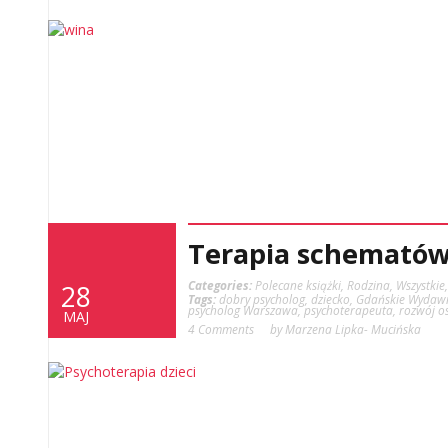
Terapia schematów 
Categories:
Polecane książki
,
Rodzina
,
Wszystkie
28
Tags:
dobry psycholog
,
dziecko
,
Gdańskie Wydawn
psycholog Warszawa
,
psychoterapeuta
,
rozwój o
MAJ
4 Comments
by Marzena Lipka- Mucińska