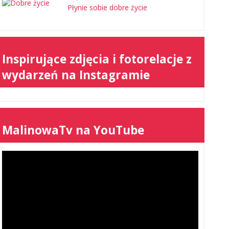
Płynie sobie dobre życie
Inspirujące zdjęcia i fotorelacje z
wydarzeń na Instagramie
MalinowaTv na YouTube