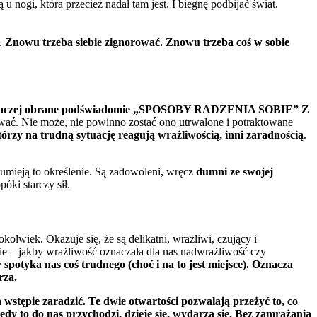
u nogi, która przecież nadal tam jest. I biegnę podbijać świat.
y.
Znowu trzeba siebie zignorować. Znowu trzeba coś w sobie
e to raczej obrane podświadomie „SPOSOBY RADZENIA SOBIE” Z
rwać. Nie może, nie powinno zostać ono utrwalone i potraktowane
tórzy na trudną sytuację reagują wrażliwością, inni zaradnością
.
umieją to określenie. Są zadowoleni, wręcz
dumni ze swojej
póki starczy sił.
olwiek. Okazuje się, że są delikatni, wrażliwi, czujący i
wnie – jakby wrażliwość oznaczała dla nas nadwrażliwość czy
potyka nas coś trudnego (choć i na to jest miejsce). Oznacza
rza.
 wstępie zaradzić. Te dwie otwartości pozwalają przeżyć to, co
edy to do nas przychodzi, dzieje się, wydarza się. Bez zamrażania