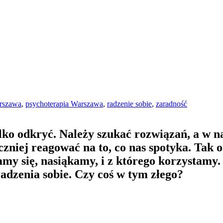
rszawa
,
psychoterapia Warszawa
,
radzenie sobie
,
zaradność
tylko odkryć. Należy szukać rozwiązań, a w
teczniej reagować na to, co nas spotyka. Tak
y się, nasiąkamy, i z którego korzystamy. N
adzenia sobie. Czy coś w tym złego?