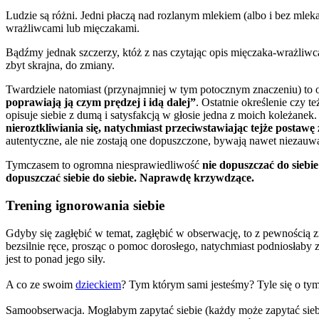
Ludzie są różni. Jedni płaczą nad rozlanym mlekiem (albo i bez mleka
wrażliwcami lub mięczakami.
Bądźmy jednak szczerzy, któż z nas czytając opis mięczaka-wrażliwc
zbyt skrajna, do zmiany.
Twardziele natomiast (przynajmniej w tym potocznym znaczeniu) to
poprawiają ją czym prędzej i idą dalej”
. Ostatnie określenie czy 
opisuje siebie z dumą i satysfakcją w głosie jedna z moich koleżanek.
nieroztkliwiania się, natychmiast przeciwstawiając tejże postawę
autentyczne, ale nie zostają one dopuszczone, bywają nawet niezauw
Tymczasem to ogromna niesprawiedliwość
nie dopuszczać do siebi
dopuszczać siebie do siebie. Naprawdę krzywdzące.
Trening ignorowania siebie
Gdyby się zagłębić w temat, zagłębić w obserwację, to z pewnością 
bezsilnie ręce, prosząc o pomoc dorosłego, natychmiast podniosłaby za
jest to ponad jego siły.
A co ze swoim
dzieckiem
? Tym którym sami jesteśmy? Tyle się o tym 
Samoobserwacja. Mogłabym zapytać siebie (każdy może zapytać sieb