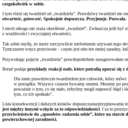
czegokolwiek w sobie.
I tym różni się twardziel od „twardziela”. Prawdziwy twardziel nie u
otwartość, gotowość. Spokojnie dopuszcza. Przyjmuje. Pozwala.
I niech nikogo nie zraża określenie „twardziel”. Zwłaszcza jeśli być
z wrażliwości i zwyczajnej otwartości.
Tak sobie myślę, że może rzeczywiście niefortunnie używam tego słowa
Tymczasem wręcz przeciwnie – często jest nim ten mniej zaradny, któ
Przywołując pojęcie „twardziela” prawdopodobnie zasugerowałam s
Brené podaje
przykłady reakcji osób, które potrafią uporać się 
Dla mnie prawdziwym twardzielem jest człowiek, który mówi: 
w porządku. Wszyscy czasem bywamy smutni. Musimy po prost
poważnie o tym, co się stało, żebyśmy mogli naprawić błąd i i
tym, co ich spotkało”.
Lista konsekwencji i dalszych kroków dopuszczania/przyjmowania to
jest między innymi wzięcie za to odpowiedzialności
. I za to przeży
przeciwieństwie do „sposobów radzenia sobie”, które na starci
powierzchownej zaradności.