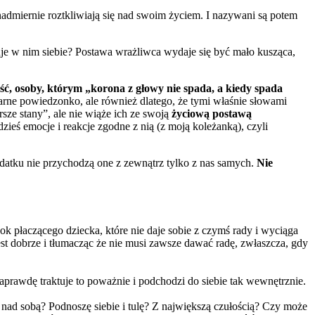
 nadmiernie roztkliwiają się nad swoim życiem. I nazywani są potem
uje w nim siebie? Postawa wrażliwca wydaje się być mało kusząca,
ść, osoby, którym „korona z głowy nie spada, a kiedy spada
larne powiedzonko, ale również dlatego, że tymi właśnie słowami
sze stany”, ale nie wiąże ich ze swoją
życiową postawą
ieś emocje i reakcje zgodne z nią (z moją koleżanką), czyli
datku nie przychodzą one z zewnątrz tylko z nas samych.
Nie
k płaczącego dziecka, które nie daje sobie z czymś rady i wyciąga
jest dobrze i tłumacząc że nie musi zawsze dawać radę, zwłaszcza, gdy
naprawdę traktuje to poważnie i podchodzi do siebie tak wewnętrznie.
 nad sobą? Podnoszę siebie i tulę? Z największą czułością? Czy może