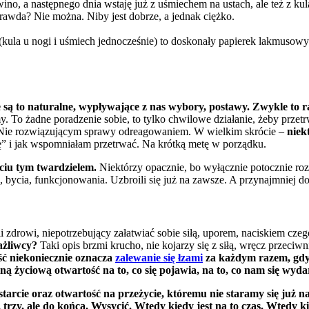
ino, a następnego dnia wstaję już z uśmiechem na ustach, ale też z kulą 
rawda? Nie można. Niby jest dobrze, a jednak ciężko.
 (kula u nogi i uśmiech jednocześnie) to doskonały papierek lakmusow
e są to naturalne, wypływające z nas wybory, postawy. Zwykl
. To żadne poradzenie sobie, to tylko chwilowe działanie, żeby przet
ą. Nie rozwiązującym sprawy odreagowaniem. W wielkim skrócie –
niek
 się” i jak wspomniałam przetrwać. Na krótką metę w porządku.
yciu tym twardzielem.
Niektórzy opacznie, bo wyłącznie potocznie roz
cia, bycia, funkcjonowania. Uzbroili się już na zawsze. A przynajmniej do
 zdrowi, niepotrzebujący załatwiać sobie siłą, uporem, naciskiem czegok
ażliwcy?
Taki opis brzmi krucho, nie kojarzy się z siłą, wręcz przeci
ść niekoniecznie oznacza
zalewanie się łzami
za każdym razem, gdy s
ą życiową otwartość na to, co się pojawia, na to, co nam się wyda
arcie oraz otwartość na przeżycie, któremu nie staramy się już na
rzy, ale do końca. Wysycić. Wtedy kiedy jest na to czas. Wtedy ki