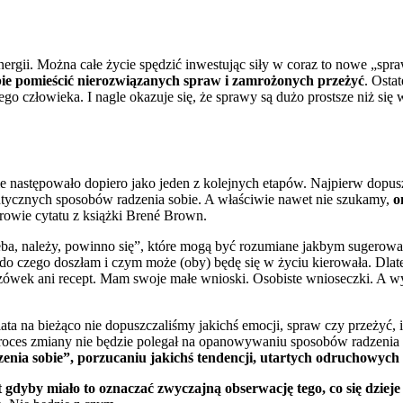
ergii. Można całe życie spędzić inwestując siły w coraz to nowe „spr
obie pomieścić nierozwiązanych spraw i zamrożonych przeżyć
. Osta
nego człowieka. I nagle okazuje się, że sprawy są dużo prostsze niż si
następowało dopiero jako jeden z kolejnych etapów. Najpierw dopuszcz
ntycznych sposobów radzenia sobie. A właściwie nawet nie szukamy,
o
rowie cytatu z książki Brené Brown.
„trzeba, należy, powinno się”, które mogą być rozumiane jakbym suger
ła, do czego doszłam i czym może (oby) będę się w życiu kierowała. Dl
ówek ani recept. Mam swoje małe wnioski. Osobiste wnioseczki. A wyr
ta na bieżąco nie dopuszczaliśmy jakichś emocji, spraw czy przeżyć, 
 proces zmiany nie będzie polegał na opanowywaniu sposobów radzenia 
enia sobie”, porzucaniu jakichś tendencji, utartych odruchowych 
 gdyby miało to oznaczać zwyczajną obserwację tego, co się dzieje