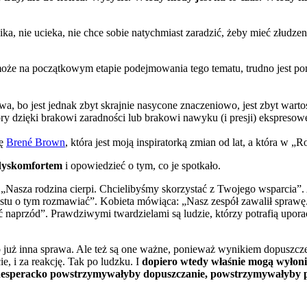
nika, nie ucieka, nie chce sobie natychmiast zaradzić, żeby mieć złud
 może na początkowym etapie podejmowania tego tematu, trudno jest pom
, bo jest jednak zbyt skrajnie nasycone znaczeniowo, jest zbyt wartośc
ry dzięki brakowi zaradności lub brakowi nawyku (i presji) ekspresowe
ię
Brené Brown
, która jest moją inspiratorką zmian od lat, a która w „R
z dyskomfortem
i opowiedzieć o tym, co je spotkało.
„Nasza rodzina cierpi. Chcielibyśmy skorzystać z Twojego wsparcia”.
u o tym rozmawiać”. Kobieta mówiąca: „Nasz zespół zawalił sprawę
ść naprzód”. Prawdziwymi twardzielami są ludzie, którzy potrafią upor
 już inna sprawa. Ale też są one ważne, ponieważ wynikiem dopuszcz
cie, i za reakcję. Tak po ludzku. I
dopiero wtedy właśnie mogą wyłoni
e desperacko powstrzymywałyby dopuszczanie, powstrzymywałyby pr