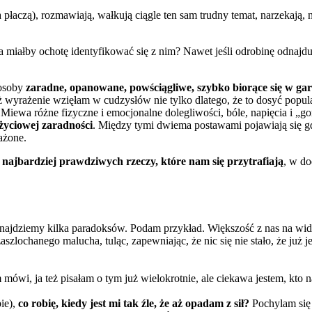
 płaczą), rozmawiają, wałkują ciągle ten sam trudny temat, narzekają,
a miałby ochotę identyfikować się z nim? Nawet jeśli odrobinę odnajd
 osoby
zaradne, opanowane, powściągliwe, szybko biorące się w gar
też wyrażenie wzięłam w cudzysłów nie tylko dlatego, że to dosyć popu
 Miewa różne fizyczne i emocjonalne dolegliwości, bóle, napięcia i „gor
 życiowej zaradności
. Między tymi dwiema postawami pojawiają się gdz
ażone.
e najbardziej prawdziwych rzeczy, które nam się przytrafiają
, w do
znajdziemy kilka paradoksów. Podam przykład. Większość z nas na wido
szlochanego malucha, tuląc, zapewniając, że nic się nie stało, że już 
mówi, ja też pisałam o tym już wielokrotnie, ale ciekawa jestem, kto 
ie),
co robię, kiedy jest mi tak źle, że aż opadam z sił?
Pochylam się