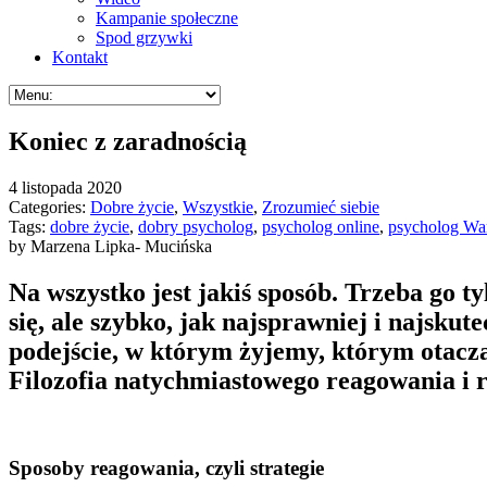
Kampanie społeczne
Spod grzywki
Kontakt
Koniec z zaradnością
4 listopada 2020
Categories:
Dobre życie
,
Wszystkie
,
Zrozumieć siebie
Tags:
dobre życie
,
dobry psycholog
,
psycholog online
,
psycholog Wa
by Marzena Lipka- Mucińska
Na wszystko jest jakiś sposób. Trzeba go 
się, ale szybko, jak najsprawniej i najsku
podejście, w którym żyjemy, którym otaczam
Filozofia natychmiastowego reagowania i r
Sposoby reagowania, czyli strategie