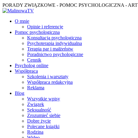
PORADY ZWIĄZKOWE - POMOC PSYCHOLOGICZNA - ART
O mnie
Opinie i referencje
Pomoc psychologiczna
Konsultacja psychologiczna
Psychoterapia indywidualna
Terapia par i małżeństw
Poradnictwo psychologiczne
Cennik
Psycholog online
Współpraca
Szkolenia i warsztaty
Współpraca redakcyjna
Reklama
Blog
Wszystkie wpisy
Związek
Seksualność
Zrozumieć siebie
Dobre życie
Polecane książki
Rodzina
Wideo