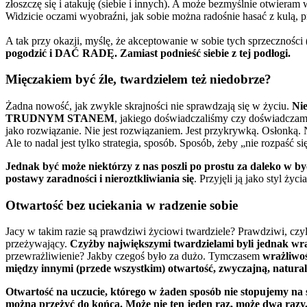
złoszczę się i atakuję (siebie i innych). A może bezmyślnie otwieram w
Widzicie oczami wyobraźni, jak sobie można radośnie hasać z kulą, p
A tak przy okazji, myślę, że akceptowanie w sobie tych sprzeczności
pogodzić i DAĆ RADĘ. Zamiast podnieść siebie z tej podłogi.
Mięczakiem być źle, twardzielem też niedobrze?
Żadna nowość, jak zwykle skrajności nie sprawdzają się w życiu.
Ni
TRUDNYM STANEM
, jakiego doświadczaliśmy czy doświadczamy
jako rozwiązanie. Nie jest rozwiązaniem. Jest przykrywką. Osłonk
Ale to nadal jest tylko strategia, sposób. Sposób, żeby „nie rozpaść
Jednak być może niektórzy z nas poszli po prostu za daleko w b
postawy zaradności i nieroztkliwiania się
. Przyjęli ją jako styl ży
Otwartość bez uciekania w radzenie sobie
Jacy w takim razie są prawdziwi życiowi twardziele? Prawdziwi, czyli
przeżywający.
Czyżby największymi twardzielami byli jednak wr
przewrażliwienie? Jakby czegoś było za dużo. Tymczasem
wrażliwo
między innymi (przede wszystkim) otwartość, zwyczajną, naturaln
Otwartość na uczucie, którego w żaden sposób nie stopujemy na st
można przeżyć do końca. Może nie ten jeden raz, może dwa razy, t