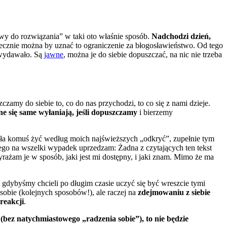
awy do rozwiązania” w taki oto właśnie sposób.
Nadchodzi dzień,
tecznie można by uznać to ograniczenie za błogosławieństwo. Od tego
ę wydawało. Są
jawne
, można je do siebie dopuszczać, na nic nie trzeba
amy do siebie to, co do nas przychodzi, to co się z nami dzieje.
ne się same wyłaniają, jeśli dopuszczamy
i bierzemy
owała komuś żyć według moich najświeższych „odkryć”, zupełnie tym
atego na wszelki wypadek uprzedzam: Żadna z czytających ten tekst
ażam je w sposób, jaki jest mi dostępny, i jaki znam. Mimo że ma
i gdybyśmy chcieli po długim czasie uczyć się być wreszcie tymi
sobie (kolejnych sposobów!), ale raczej na
zdejmowaniu z siebie
reakcji
.
 (bez natychmiastowego „radzenia sobie”), to nie będzie