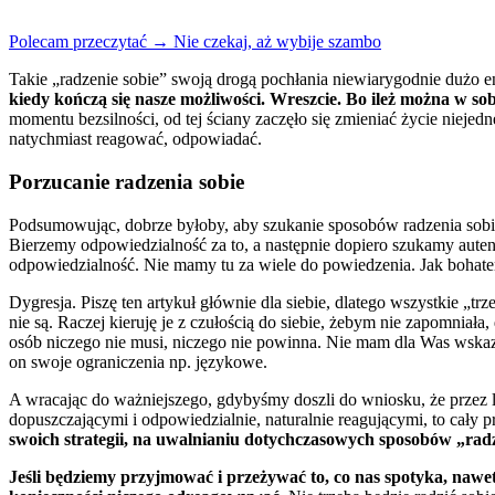
Polecam przeczytać → Nie czekaj, aż wybije szambo
Takie „radzenie sobie” swoją drogą pochłania niewiarygodnie dużo en
kiedy kończą się nasze możliwości. Wreszcie. Bo ileż można w s
momentu bezsilności, od tej ściany zaczęło się zmieniać życie niejed
natychmiast reagować, odpowiadać.
Porzucanie radzenia sobie
Podsumowując, dobrze byłoby, aby szukanie sposobów radzenia sobie 
Bierzemy odpowiedzialność za to, a następnie dopiero szukamy aute
odpowiedzialność. Nie mamy tu za wiele do powiedzenia. Jak bohate
Dygresja. Piszę ten artykuł głównie dla siebie, dlatego wszystkie 
nie są. Raczej kieruję je z czułością do siebie, żebym nie zapomnia
osób niczego nie musi, niczego nie powinna. Nie mam dla Was wskaz
on swoje ograniczenia np. językowe.
A wracając do ważniejszego, gdybyśmy doszli do wniosku, że przez la
dopuszczającymi i odpowiedzialnie, naturalnie reagującymi, to cały
swoich strategii, na uwalnianiu dotychczasowych sposobów „radz
Jeśli będziemy przyjmować i przeżywać to, co nas spotyka, nawet