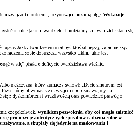
zenie rozwiązania problemu, przynoszące pozorną ulgę.
Wykazuje
yśleć o sobie jako o twardzielu. Pamiętajmy, że twardziel składa się
iujące. Jakby twardzielem miał być ktoś silniejszy, zaradniejszy.
go radzenia sobie dopuszcza wszystko takim, jakie jest.
osnąć w siłę” pisała o deficycie twardzielstwa właśnie.
 Albo mężczyzna, który tłumaczy synowi: „Bycie smutnym jest
. Przestańmy obwiniać się nawzajem i porozmawiajmy na
ać się z dyskomfortem i wrażliwością oraz powiedzieć prawdę o
enia czegokolwiek,
wynikiem pozwolenia, aby coś mogło zaistnieć
ć się propozycje autentycznych sposobów radzenia sobie w
zeżywanie, a skupiały się jedynie na maskowaniu i