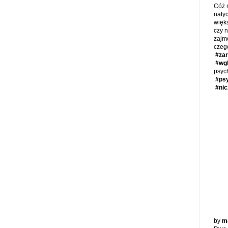
Cóż m
naty
więk
czy 
zaj
cze
#za
#wg
psyc
#ps
#nic
by
m