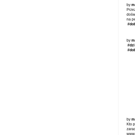
by
m
Przez
doświ
na p
#do
by
m
#dzi
#do
by
m
Kto 
zara
www.