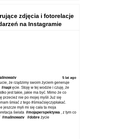
rujące zdjęcia i fotorelacje
darzeń na Instagramie
alinowatv
5 lat ago
ucie, że rządzimy swoim życiem generuje
e
#napi
ęcie. Stoję w tej wodzie i czuję, że
tko jest takie, jakie ma być. Mimo że co
ę przecież nie po mojej myśli Już się
ynam śmiać z tego #śmiaćsięczypłakać.
e jeszcze myli mi się cała ta moja
pretacja świata
#mojaperspektywa
, z tym co
T
#malinowatv
#dobre
życie