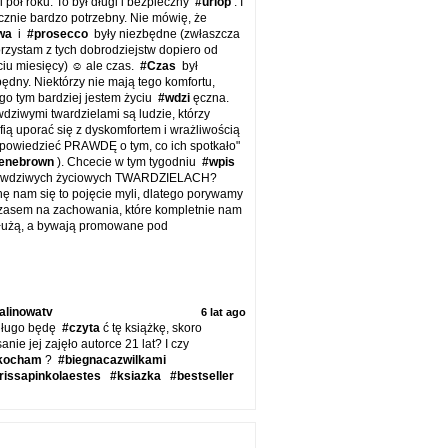
 pół roku. To był długi i bezpieczny
#urlop
. I
cznie bardzo potrzebny. Nie mówię, że
wa
i
#prosecco
były niezbędne (zwłaszcza
rzystam z tych dobrodziejstw dopiero od
ciu miesięcy) ☺ ale czas.
#Czas
był
ędny. Niektórzy nie mają tego komfortu,
ego tym bardziej jestem życiu
#wdzi
ęczna.
dziwymi twardzielami są ludzie, którzy
fią uporać się z dyskomfortem i wrażliwością
 powiedzieć PRAWDĘ o tym, co ich spotkało"
enebrown
). Chcecie w tym tygodniu
#wpis
awdziwych życiowych TWARDZIELACH?
hę nam się to pojęcie myli, dlatego porywamy
czasem na zachowania, które kompletnie nam
służą, a bywają promowane pod
alinowatv
6 lat ago
długo będę
#czyta
ć tę książkę, skoro
anie jej zajęło autorce 21 lat? I czy
kocham
?
#biegnacazwilkami
rissapinkolaestes
#ksiazka
#bestseller