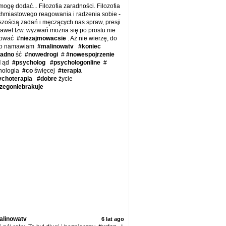
ogę dodać... Filozofia zaradności. Filozofia
chmiastowego reagowania i radzenia sobie -
szością zadań i męczących nas spraw, presji
nawet tzw. wyzwań można się po prostu nie
mować
#niezajmowacsie
. Aż nie wierzę, do
go namawiam
#malinowatv
#koniec
radno
ść
#nowedrogi
#
#nowespojrzenie
l
ąd
#psycholog
#psychologonline
#
hologia
#co
święcej
#terapia
ychoterapia
#dobre
życie
zegoniebrakuje
alinowatv
6 lat ago