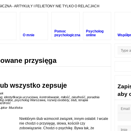
ZNA - ARTYKUŁY I FELIETONY NIE TYLKO O RELACJACH
Pomoc
Psycholog
O mnie
psychologiczna
online
Współp
gowane przysięga
ślub wszystko zepsuje
Zapi
aby 
zek
og
,
identyfikacja uczuciowa
,
kontrolowanie
,
miłość
,
nieufność
,
poradnia
og online
,
psycholog Warszawa
,
rozwój osobisty
,
ślub
,
terapia
azdrość
Lipka- Mucińska
Niektórym ślub wzmocnił związek, innym osłabił. I wcale
nie chodzi o przysięgę, słowa, kościół czy
zobowiązanie. Chodzi o psychikę. Bywa tak, że