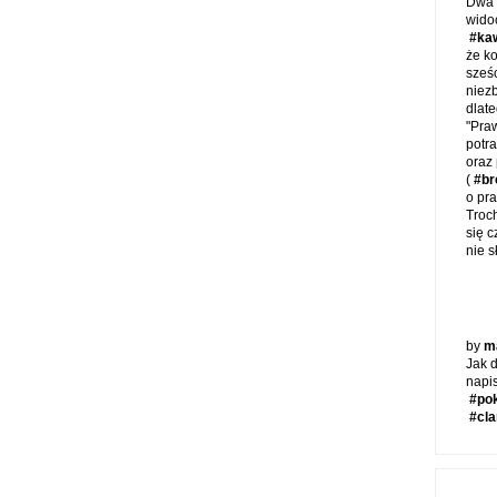
Dwa i
wido
#ka
że ko
sześ
niezb
dlat
"Praw
potra
oraz
(
#br
o pr
Troc
się 
nie 
by
m
Jak 
napis
#po
#cla