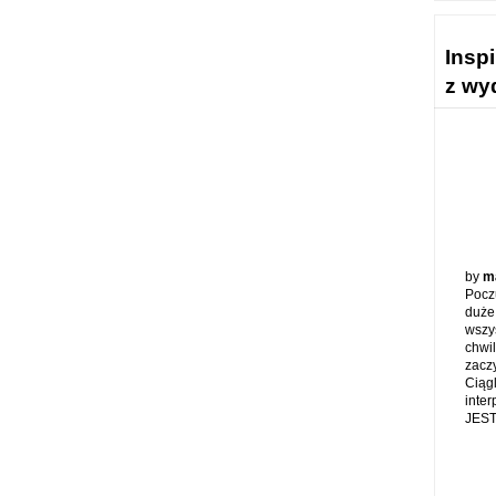
Inspi
z wy
by
m
Pocz
duż
wszys
chwil
zacz
Ciągl
inter
JES