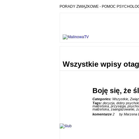
PORADY ZWIĄZKOWE - POMOC PSYCHOLOGIC
Wszystkie wpisy ota
Boję się, że 
Categories:
Wszystkie
,
Zwią
Tags:
decyzja
,
dobry psychol
17
małżeńska
,
przysięga
,
psychol
małżeńska
,
zaangażowanie
,
z
CZE
komentarze
2
by Marzena 