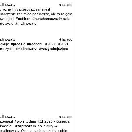
alinowatv
6 lat ago
 różne filtry przepuszczane jest
adczenie zanim do nas dotrze, ale to zdjęcie
ewno jest
#nofilter
#huhuhanaszazimaz
ła
bre
życie
#malinowatv
alinowatv
6 lat ago
ękuję
#prosz
ę
#kocham
#2020
#2021
bre
życie
#malinowatv
#wszystkojuzjest
alinowatv
6 lat ago
przegapił
#wpis
z dnia 4.11.2020 - Koniec z
dnością -
#zapraszam
do lektury ➡
malinowa.tv. O porzucaniu radzenia sobie.