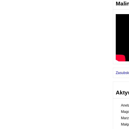
Mali
Zasubsk
Akty
Anet
Magd
Marz
Małg