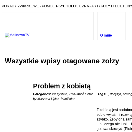
PORADY ZWIĄZKOWE - POMOC PSYCHOLOGICZNA - ARTYKUŁY I FELIETONY
O mnie
Wszystkie wpisy otagowane zołzy
Problem z kobietą
04
Categories:
Wszystkie
,
Zrozumieć siebie
Tags:
.
,
decyzja
,
odwa
GRU
by Marzena Lipka- Mucińska
Z kobietą jest podobn
sobie wyjaśni i rozwi
szybko. Żeby ona sama
lubi, czego nie lubi …i
gotowa skoczyć. (Piotr