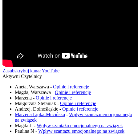
Zasubskrybuj kanał YouTube
Aktywni Czytelnicy
Aneta, Warszawa
-
Opinie i referencje
Magda, Warszawa
-
Opinie i referencje
Marzena
-
Opinie i referencje
Małgorzata Stefaniak
-
Opinie i referencje
Andrzej, Dolnośląskie
-
Opinie i referencje
Marzena Lipka-Mucińska
-
Wpływ szantażu emocjonalnego
na związek
Magda J.
-
Wpływ szantażu emocjonalnego na związek
Paulina N
-
Wpływ szantażu emocjonalnego na związek