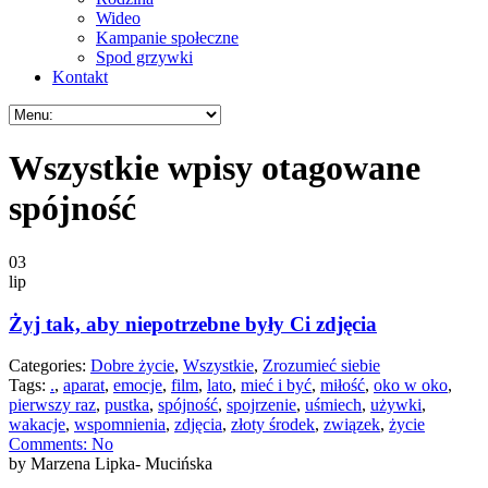
Wideo
Kampanie społeczne
Spod grzywki
Kontakt
Wszystkie wpisy otagowane
spójność
03
lip
Żyj tak, aby niepotrzebne były Ci zdjęcia
Categories:
Dobre życie
,
Wszystkie
,
Zrozumieć siebie
Tags:
.
,
aparat
,
emocje
,
film
,
lato
,
mieć i być
,
miłość
,
oko w oko
,
pierwszy raz
,
pustka
,
spójność
,
spojrzenie
,
uśmiech
,
używki
,
wakacje
,
wspomnienia
,
zdjęcia
,
złoty środek
,
związek
,
życie
Comments:
No
by Marzena Lipka- Mucińska