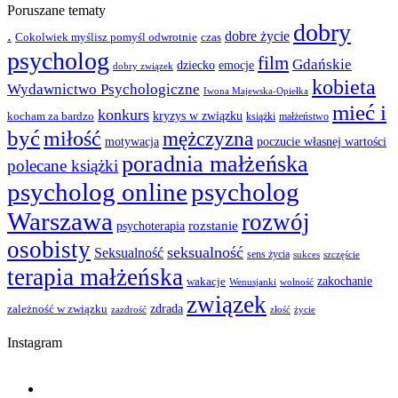
Poruszane tematy
dobry
.
dobre życie
Cokolwiek myślisz pomyśl odwrotnie
czas
psycholog
film
Gdańskie
emocje
dziecko
dobry związek
kobieta
Wydawnictwo Psychologiczne
Iwona Majewska-Opiełka
mieć i
konkurs
kocham za bardzo
kryzys w związku
książki
małżeństwo
być
miłość
mężczyzna
motywacja
poczucie własnej wartości
poradnia małżeńska
polecane książki
psycholog online
psycholog
Warszawa
rozwój
rozstanie
psychoterapia
osobisty
seksualność
Seksualność
sens życia
szczęście
sukces
terapia małżeńska
zakochanie
wakacje
Wenusjanki
wolność
związek
zależność w związku
zdrada
życie
zazdrość
złość
Instagram