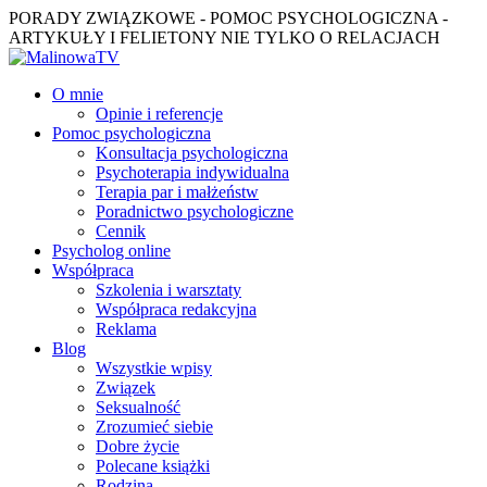
PORADY ZWIĄZKOWE - POMOC PSYCHOLOGICZNA -
ARTYKUŁY I FELIETONY NIE TYLKO O RELACJACH
O mnie
Opinie i referencje
Pomoc psychologiczna
Konsultacja psychologiczna
Psychoterapia indywidualna
Terapia par i małżeństw
Poradnictwo psychologiczne
Cennik
Psycholog online
Współpraca
Szkolenia i warsztaty
Współpraca redakcyjna
Reklama
Blog
Wszystkie wpisy
Związek
Seksualność
Zrozumieć siebie
Dobre życie
Polecane książki
Rodzina