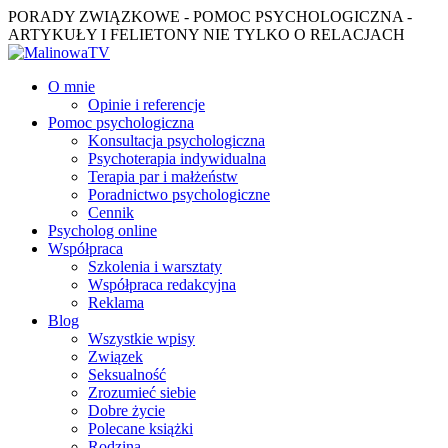
PORADY ZWIĄZKOWE - POMOC PSYCHOLOGICZNA -
ARTYKUŁY I FELIETONY NIE TYLKO O RELACJACH
O mnie
Opinie i referencje
Pomoc psychologiczna
Konsultacja psychologiczna
Psychoterapia indywidualna
Terapia par i małżeństw
Poradnictwo psychologiczne
Cennik
Psycholog online
Współpraca
Szkolenia i warsztaty
Współpraca redakcyjna
Reklama
Blog
Wszystkie wpisy
Związek
Seksualność
Zrozumieć siebie
Dobre życie
Polecane książki
Rodzina