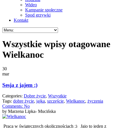
Wideo
Kampanie społeczne
Spod grzywki
Kontakt
Wszystkie wpisy otagowane
Wielkanoc
30
mar
Sesja z jajem :)
Categories:
Dobre życie
,
Wszystkie
Tags:
dobre życie
,
jajka
,
szczęście
,
Wielkanoc
,
życzenia
Comments:
No
by Marzena Lipka- Mucińska
Praca w świątecznych okolicznościach ;) Jajo to jeden z