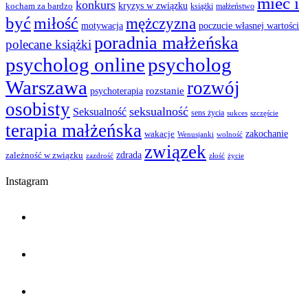
mieć i
konkurs
kocham za bardzo
kryzys w związku
książki
małżeństwo
być
miłość
mężczyzna
motywacja
poczucie własnej wartości
poradnia małżeńska
polecane książki
psycholog online
psycholog
Warszawa
rozwój
rozstanie
psychoterapia
osobisty
seksualność
Seksualność
sens życia
szczęście
sukces
terapia małżeńska
zakochanie
wakacje
Wenusjanki
wolność
związek
zależność w związku
zdrada
życie
zazdrość
złość
Instagram