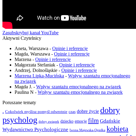
Zasubskrybuj kanał YouTube
Aktywni Czytelnicy
Aneta, Warszawa
-
Opinie i referencje
Magda, Warszawa
-
Opinie i referencje
Marzena
-
Opinie i referencje
Małgorzata Stefaniak
-
Opinie i referencje
Andrzej, Dolnośląskie
-
Opinie i referencje
Marzena Lipka-Mucińska
-
Wpływ szantażu emocjonalnego
na związek
Magda J.
-
Wpływ szantażu emocjonalnego na związek
Paulina N
-
Wpływ szantażu emocjonalnego na związek
Poruszane tematy
dobry
.
dobre życie
Cokolwiek myślisz pomyśl odwrotnie
czas
psycholog
film
Gdańskie
emocje
dziecko
dobry związek
kobieta
Wydawnictwo Psychologiczne
Iwona Majewska-Opiełka