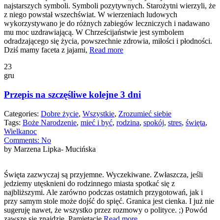
najstarszych symboli. Symboli pozytywnych. Starożytni wierzyli, że
z niego powstał wszechświat. W wierzeniach ludowych
wykorzystywano je do różnych zabiegów leczniczych i nadawano
mu moc uzdrawiającą. W Chrześcijaństwie jest symbolem
odradzającego się życia, powszechnie zdrowia, miłości i płodności.
Dziś mamy faceta z jajami,
Read more
23
gru
Przepis na szczęśliwe kolejne 3 dni
Categories:
Dobre życie
,
Wszystkie
,
Zrozumieć siebie
Tags:
Boże Narodzenie
,
mieć i być
,
rodzina
,
spokój
,
stres
,
święta
,
Wielkanoc
Comments:
No
by Marzena Lipka- Mucińska
Święta zazwyczaj są przyjemne. Wyczekiwane. Zwłaszcza, jeśli
jedziemy utęsknieni do rodzinnego miasta spotkać się z
najbliższymi. Ale zarówno podczas ostatnich przygotowań, jak i
przy samym stole może dojść do spięć. Granica jest cienka. I już nie
sugeruję nawet, że wszystko przez rozmowy o polityce. ;) Powód
zawsze się znajdzie. Pamiętacie
Read more