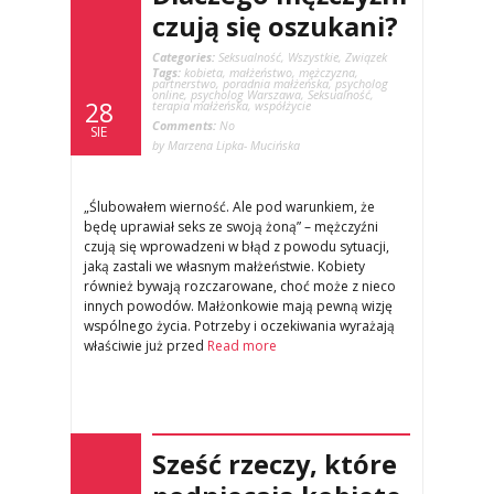
czują się oszukani?
Categories:
Seksualność
,
Wszystkie
,
Związek
Tags:
kobieta
,
małżeństwo
,
mężczyzna
,
partnerstwo
,
poradnia małżeńska
,
psycholog
online
,
psycholog Warszawa
,
Seksualność
,
28
terapia małżeńska
,
współżycie
Comments:
No
SIE
by Marzena Lipka- Mucińska
„Ślubowałem wierność. Ale pod warunkiem, że
będę uprawiał seks ze swoją żoną” – mężczyźni
czują się wprowadzeni w błąd z powodu sytuacji,
jaką zastali we własnym małżeństwie. Kobiety
również bywają rozczarowane, choć może z nieco
innych powodów. Małżonkowie mają pewną wizję
wspólnego życia. Potrzeby i oczekiwania wyrażają
właściwie już przed
Read more
Sześć rzeczy, które