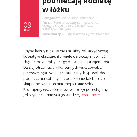
podniecają kobietę
w łóżku
Categories:
Seksualność
,
Wszystkie
Tags:
.
,
kobieta
,
kochanek
,
mężczyzna
,
09
orgazm
,
przyjemność
,
Seksualność
,
współżycie
,
związek
KW.
komentarzy
7
by Marzena Lipka- Mucińska
Chyba każdy mężczyzna chciałby zobaczyć swoją
kobietę w ekstazie. Ba, wiele dziewczyn również
chętnie poznałoby drogę do własnej przyjemności.
Dzisiaj otrzymacie kilka cennych wskazówek z
pierwszej ręki. Szukając skutecznych sposobów
podniecenia kobiety, niepotrzebnie tak bardzo
skupiamy się na technicznej stronie seksu.
Poznajemy wszystkie możliwe pozycje, testujemy
„ekscytujące” miejsca (w windzie,
Read more