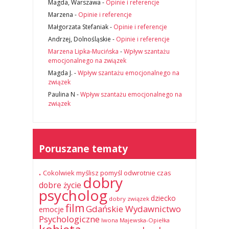
Magda, Warszawa
-
Opinie i referencje
Marzena
-
Opinie i referencje
Małgorzata Stefaniak
-
Opinie i referencje
Andrzej, Dolnośląskie
-
Opinie i referencje
Marzena Lipka-Mucińska
-
Wpływ szantażu
emocjonalnego na związek
Magda J.
-
Wpływ szantażu emocjonalnego na
związek
Paulina N
-
Wpływ szantażu emocjonalnego na
związek
Poruszane tematy
.
Cokolwiek myślisz pomyśl odwrotnie
czas
dobry
dobre życie
psycholog
dziecko
dobry związek
film
Gdańskie Wydawnictwo
emocje
Psychologiczne
Iwona Majewska-Opiełka