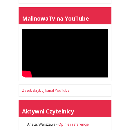
MalinowaTv na YouTube
Zasubskrybuj kanał YouTube
Aktywni Czytelnicy
Aneta, Warszawa
-
Opinie i referencje