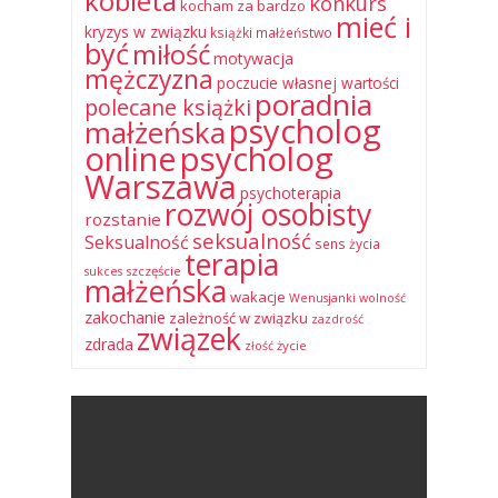
kobieta
konkurs
kocham za bardzo
mieć i
kryzys w związku
książki
małżeństwo
być
miłość
motywacja
mężczyzna
poczucie własnej wartości
poradnia
polecane książki
psycholog
małżeńska
online
psycholog
Warszawa
psychoterapia
rozwój osobisty
rozstanie
seksualność
Seksualność
sens życia
terapia
szczęście
sukces
małżeńska
wakacje
Wenusjanki
wolność
zakochanie
zależność w związku
zazdrość
związek
zdrada
życie
złość