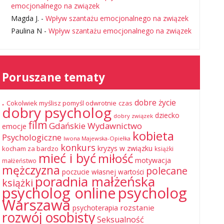
emocjonalnego na związek
Magda J.
-
Wpływ szantażu emocjonalnego na związek
Paulina N
-
Wpływ szantażu emocjonalnego na związek
Poruszane tematy
.
dobre życie
Cokolwiek myślisz pomyśl odwrotnie
czas
dobry psycholog
dziecko
dobry związek
film
Gdańskie Wydawnictwo
emocje
kobieta
Psychologiczne
Iwona Majewska-Opiełka
konkurs
kryzys w związku
kocham za bardzo
książki
mieć i być
miłość
motywacja
małżeństwo
mężczyzna
polecane
poczucie własnej wartości
poradnia małżeńska
książki
psycholog online
psycholog
Warszawa
rozstanie
psychoterapia
rozwój osobisty
Seksualność