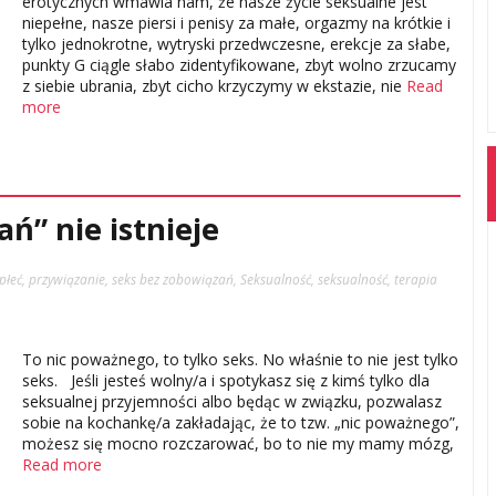
erotycznych wmawia nam, że nasze życie seksualne jest
niepełne, nasze piersi i penisy za małe, orgazmy na krótkie i
tylko jednokrotne, wytryski przedwczesne, erekcje za słabe,
punkty G ciągle słabo zidentyfikowane, zbyt wolno zrzucamy
z siebie ubrania, zbyt cicho krzyczymy w ekstazie, nie
Read
more
ń” nie istnieje
płeć
,
przywiązanie
,
seks bez zobowiązań
,
Seksualność
,
seksualność
,
terapia
To nic poważnego, to tylko seks. No właśnie to nie jest tylko
seks. Jeśli jesteś wolny/a i spotykasz się z kimś tylko dla
seksualnej przyjemności albo będąc w związku, pozwalasz
sobie na kochankę/a zakładając, że to tzw. „nic poważnego”,
możesz się mocno rozczarować, bo to nie my mamy mózg,
Read more