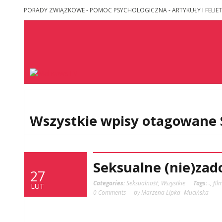
PORADY ZWIĄZKOWE - POMOC PSYCHOLOGICZNA - ARTYKUŁY I FELIET
Wszystkie wpisy otagowane 
Seksualne (nie)zado
27
Categories:
Seksualność
,
Wszystkie
Tags:
.
,
fil
LUT
0 Comments
by Marzena Lipka- Mucińska