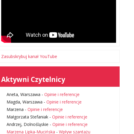
Zasubskrybuj kanał YouTube
Aktywni Czytelnicy
Aneta, Warszawa
-
Opinie i referencje
Magda, Warszawa
-
Opinie i referencje
Marzena
-
Opinie i referencje
Małgorzata Stefaniak
-
Opinie i referencje
Andrzej, Dolnośląskie
-
Opinie i referencje
Marzena Lipka-Mucińska
-
Wpływ szantażu