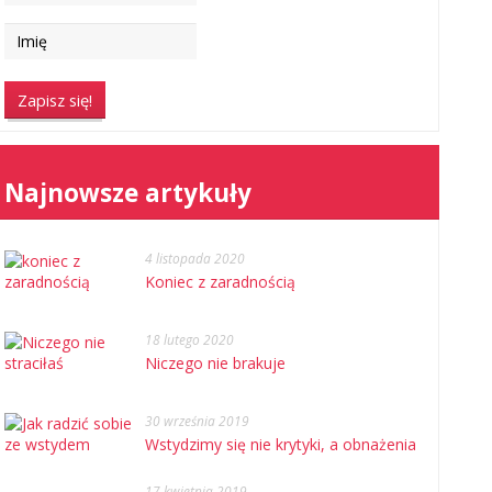
Najnowsze artykuły
4 listopada 2020
Koniec z zaradnością
18 lutego 2020
Niczego nie brakuje
30 września 2019
Wstydzimy się nie krytyki, a obnażenia
17 kwietnia 2019