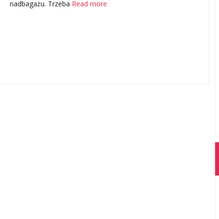
nadbagażu. Trzeba
Read more