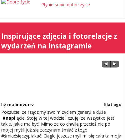
Płynie sobie dobre życie
Inspirujące zdjęcia i fotorelacje z
wydarzeń na Instagramie
by
mali
o
Przez róż
do nas d
#huhuh
by
malinowatv
5 lat ago
Poczucie, że rządzimy swoim życiem generuje duże
#napi
ęcie. Stoję w tej wodzie i czuję, że wszystko jest
takie, jakie ma być. Mimo że co chwilę przecież nie po
mojej myśli Już się zaczynam śmiać z tego
#śmiaćsięczypłakać. Ciągle jeszcze myli mi się cała ta moja