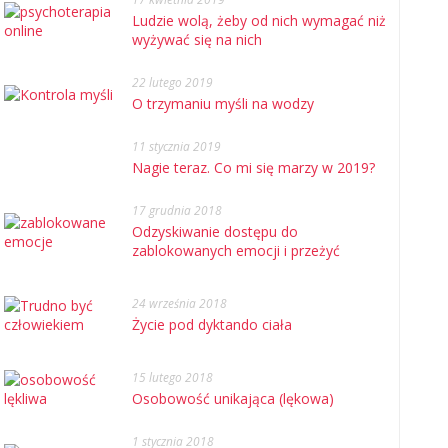
Ludzie wolą, żeby od nich wymagać niż
wyżywać się na nich
22 lutego 2019
O trzymaniu myśli na wodzy
11 stycznia 2019
Nagie teraz. Co mi się marzy w 2019?
17 grudnia 2018
Odzyskiwanie dostępu do
zablokowanych emocji i przeżyć
24 września 2018
Życie pod dyktando ciała
15 lutego 2018
Osobowość unikająca (lękowa)
1 stycznia 2018