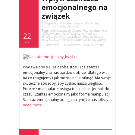
emocjonalnego na
związek
Categories:
Polecane książki
,
Wszystkie
,
Zrozumieć siebie
,
Związek
Tags:
dobry związek
,
Donna Frazier
,
Gdańskie
Wydawnictwo Psychologiczne
,
konkurs
,
22
książka
,
patronat
,
poczucie winy
,
polecane
książki
,
Susan Forward
,
szantaż emocjonalny
LIS
6 Comments
by Marzena Lipka- Mucińska
Wydawałoby się, że osoba stosująca szantaż
emocjonalny zna nas bardzo dobrze, dlatego wie,
na co reagujemy i jak można nas dotknąć. Ma swoje
skuteczne sposoby, aby zyskać naszą uległość.
Poprzez manipulację osiąga to, co chce. Jednak do
czasu. Szantaż emocjonalny jako forma manipulacji
Szantaż emocjonalny polega na tym, że nasi bliscy
Read more