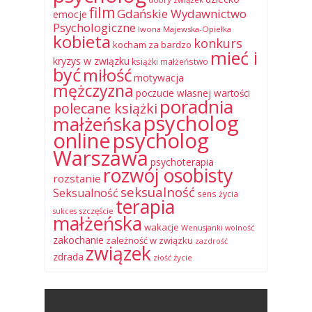
film
Gdańskie Wydawnictwo
emocje
Psychologiczne
Iwona Majewska-Opiełka
kobieta
konkurs
kocham za bardzo
mieć i
kryzys w związku
książki
małżeństwo
być
miłość
motywacja
mężczyzna
poczucie własnej wartości
poradnia
polecane książki
psycholog
małżeńska
online
psycholog
Warszawa
psychoterapia
rozwój osobisty
rozstanie
seksualność
Seksualność
sens życia
terapia
szczęście
sukces
małżeńska
wakacje
Wenusjanki
wolność
zakochanie
zależność w związku
zazdrość
związek
zdrada
życie
złość