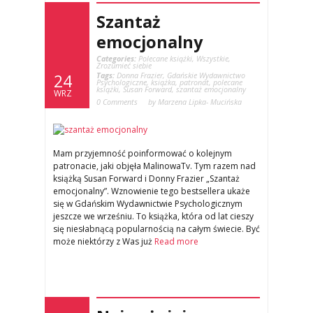
Szantaż
emocjonalny
Categories:
Polecane książki
,
Wszystkie
,
Zrozumieć siebie
Tags:
Donna Frazier
,
Gdańskie Wydawnictwo
24
Psychologiczne
,
książka
,
patronat
,
polecane
książki
,
Susan Forward
,
szantaż emocjonalny
WRZ
0 Comments
by Marzena Lipka- Mucińska
Mam przyjemność poinformować o kolejnym
patronacie, jaki objęła MalinowaTv. Tym razem nad
książką Susan Forward i Donny Frazier „Szantaż
emocjonalny”. Wznowienie tego bestsellera ukaże
się w Gdańskim Wydawnictwie Psychologicznym
jeszcze we wrześniu. To książka, która od lat cieszy
się niesłabnącą popularnością na całym świecie. Być
może niektórzy z Was już
Read more