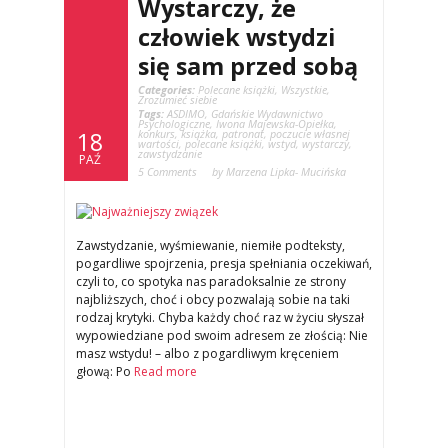
Wystarczy, że
człowiek wstydzi
się sam przed sobą
Categories:
Polecane książki
,
Wszystkie
,
Zrozumieć siebie
Tags:
ASDIMO
,
Gdańskie Wydawnictwo
Psychologiczne
,
Iwona Majewska-Opiełka
,
konkurs
,
książka
,
patronat
,
poczucie własnej
18
wartości
,
polecane książki
,
wstyd
,
wystarczy
,
zawstydzanie
PAŹ
5 Comments
by Marzena Lipka- Mucińska
Zawstydzanie, wyśmiewanie, niemiłe podteksty,
pogardliwe spojrzenia, presja spełniania oczekiwań,
czyli to, co spotyka nas paradoksalnie ze strony
najbliższych, choć i obcy pozwalają sobie na taki
rodzaj krytyki. Chyba każdy choć raz w życiu słyszał
wypowiedziane pod swoim adresem ze złością: Nie
masz wstydu! – albo z pogardliwym kręceniem
głową: Po
Read more