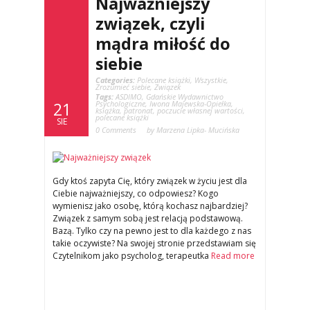
Najważniejszy
związek, czyli
mądra miłość do
siebie
Categories:
Polecane książki
,
Wszystkie
,
Zrozumieć siebie
,
Związek
Tags:
ASDIMO
,
Gdańskie Wydawnictwo
Psychologiczne
,
Iwona Majewska-Opiełka
,
21
książka
,
patronat
,
poczucie własnej wartości
,
polecane książki
SIE
0 Comments
by Marzena Lipka- Mucińska
Gdy ktoś zapyta Cię, który związek w życiu jest dla
Ciebie najważniejszy, co odpowiesz? Kogo
wymienisz jako osobę, którą kochasz najbardziej?
Związek z samym sobą jest relacją podstawową.
Bazą. Tylko czy na pewno jest to dla każdego z nas
takie oczywiste? Na swojej stronie przedstawiam się
Czytelnikom jako psycholog, terapeutka
Read more