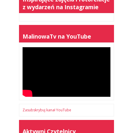
z wydarzeń na Instagramie
MalinowaTv na YouTube
Zasubskrybuj kanał YouTube
Aktywni Czytelnicy