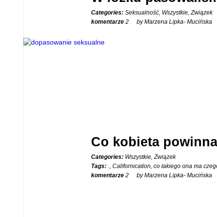
01
Categories:
Seksualność
,
Wszystkie
,
Związek
LUT
komentarze
2
by Marzena Lipka- Mucińska
Co kobieta powinna
17
Categories:
Wszystkie
,
Związek
Tags:
.
,
Californication
,
co takiego ona ma czeg
STY
komentarze
2
by Marzena Lipka- Mucińska