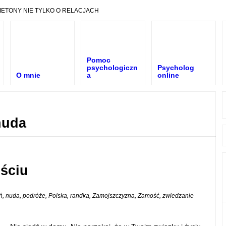
IETONY NIE TYLKO O RELACJACH
Pomoc
psychologiczn
Psycholog
O mnie
a
online
nuda
ściu
ń
,
nuda
,
podróże
,
Polska
,
randka
,
Zamojszczyzna
,
Zamość
,
zwiedzanie