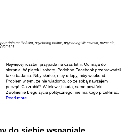
,
poradnia małżeńska
,
psycholog online
,
psycholog Warszawa
,
rozstanie
,
y romans
Najwięcej rozstań przypada na czas letni. Od maja do
sierpnia. W piątek i sobotę. Podobno Facebook przeprowadził
takie badania. Niby słońce, niby urlopy, niby weekend.
Problem w tym, że nie wiadomo, co ze sobą nawzajem
począć. Co zrobić? W telewizji nuda, same powtórki.
Zwolnienie biegu życia politycznego, nie ma kogo przeklinać.
Read more
y do siebie wspaniale