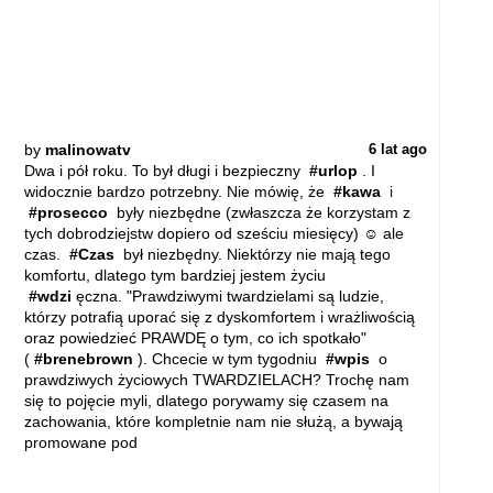
by
malinowatv
6 lat ago
Dwa i pół roku. To był długi i bezpieczny
#urlop
. I
widocznie bardzo potrzebny. Nie mówię, że
#kawa
i
#prosecco
były niezbędne (zwłaszcza że korzystam z
tych dobrodziejstw dopiero od sześciu miesięcy) ☺ ale
czas.
#Czas
był niezbędny. Niektórzy nie mają tego
komfortu, dlatego tym bardziej jestem życiu
#wdzi
ęczna. "Prawdziwymi twardzielami są ludzie,
którzy potrafią uporać się z dyskomfortem i wrażliwością
oraz powiedzieć PRAWDĘ o tym, co ich spotkało"
(
#brenebrown
). Chcecie w tym tygodniu
#wpis
o
prawdziwych życiowych TWARDZIELACH? Trochę nam
się to pojęcie myli, dlatego porywamy się czasem na
zachowania, które kompletnie nam nie służą, a bywają
promowane pod