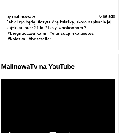
by
malinowatv
6 lat ago
Jak długo będę
#czyta
ć tę książkę, skoro napisanie jej
zajęło autorce 21 lat? I czy
#pokocham
?
#biegnacazwilkami
#clarissapinkolaestes
#ksiazka
#bestseller
MalinowaTv na YouTube