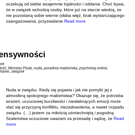
oczekują od siebie wzajemnie lojalności i oddania. Choć bywa,
że w związek wchodzą osoby, które już na starcie wiedzą, że
nie pozostaną sobie wierne (słaba więź, brak wystarczającego
zaangażowania, przyzwalanie
Read more
tensywności
zek
łość
,
Miroslav Plzak
,
nuda
,
poradnia małżeńska
,
psycholog online
,
hanie
,
związek
Nuda w związku. Kiedy się pojawia i jak nie pomylić jej z
atmosferą spokojnego małżeństwa? Okazuje się, że potrzeba
wrażeń, uczuciowej burzliwości i niesłabnących emocji może
stać się przyczyną konfliktu, niezadowolenia, a nawet rozpadu
związku. (…) jestem za miłością uśmiechniętą i pogodną.
Szaleństwa uczuciowe uważam za przesadę i sądzę, że
Read
more