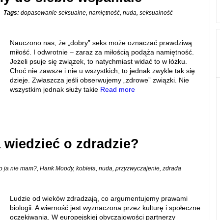
Tags:
dopasowanie seksualne
,
namiętność
,
nuda
,
seksualność
Nauczono nas, że „dobry” seks może oznaczać prawdziwą
miłość. I odwrotnie – zaraz za miłością podąża namiętność.
Jeżeli psuje się związek, to natychmiast widać to w łóżku.
Choć nie zawsze i nie u wszystkich, to jednak zwykle tak się
dzieje. Zwłaszcza jeśli obserwujemy „zdrowe” związki. Nie
wszystkim jednak służy takie
Read more
 wiedzieć o zdradzie?
o ja nie mam?
,
Hank Moody
,
kobieta
,
nuda
,
przyzwyczajenie
,
zdrada
Ludzie od wieków zdradzają, co argumentujemy prawami
biologii. A wierność jest wyznaczona przez kulturę i społeczne
oczekiwania. W europejskiej obyczajowości partnerzy