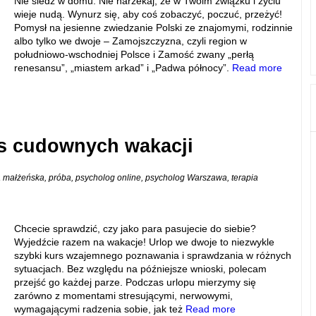
Nie siedź w domu. Nie narzekaj, że w Twoim związku i życiu
wieje nudą. Wynurz się, aby coś zobaczyć, poczuć, przeżyć!
Pomysł na jesienne zwiedzanie Polski ze znajomymi, rodzinnie
albo tylko we dwoje – Zamojszczyzna, czyli region w
południowo-wschodniej Polsce i Zamość zwany „perłą
renesansu”, „miastem arkad” i „Padwa północy”.
Read more
as cudownych wakacji
a małżeńska
,
próba
,
psycholog online
,
psycholog Warszawa
,
terapia
Chcecie sprawdzić, czy jako para pasujecie do siebie?
Wyjedźcie razem na wakacje! Urlop we dwoje to niezwykle
szybki kurs wzajemnego poznawania i sprawdzania w różnych
sytuacjach. Bez względu na późniejsze wnioski, polecam
przejść go każdej parze. Podczas urlopu mierzymy się
zarówno z momentami stresującymi, nerwowymi,
wymagającymi radzenia sobie, jak też
Read more