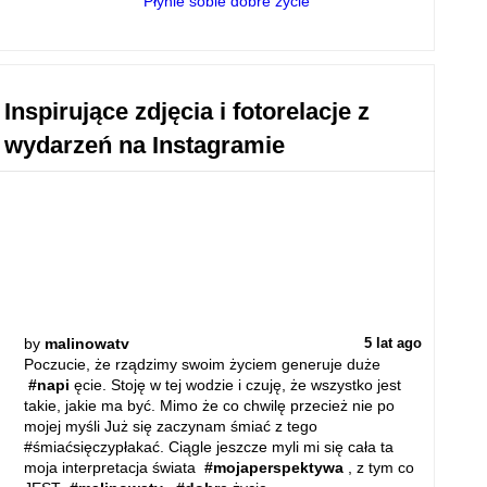
Płynie sobie dobre życie
Inspirujące zdjęcia i fotorelacje z
wydarzeń na Instagramie
by
malinowatv
5 lat ago
Poczucie, że rządzimy swoim życiem generuje duże
#napi
ęcie. Stoję w tej wodzie i czuję, że wszystko jest
takie, jakie ma być. Mimo że co chwilę przecież nie po
mojej myśli Już się zaczynam śmiać z tego
#śmiaćsięczypłakać. Ciągle jeszcze myli mi się cała ta
moja interpretacja świata
#mojaperspektywa
, z tym co