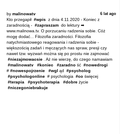
by
malinowatv
6 lat ago
Kto przegapił
#wpis
z dnia 4.11.2020 - Koniec z
zaradnością -
#zapraszam
do lektury ➡
www.malinowa.tv. O porzucaniu radzenia sobie. Cóż
mogę dodać... Filozofia zaradności. Filozofia
natychmiastowego reagowania i radzenia sobie -
większością zadań i męczących nas spraw, presji czy
nawet tzw. wyzwań można się po prostu nie zajmować
#niezajmowacsie
. Aż nie wierzę, do czego namawiam
#malinowatv
#koniec
#zaradno
ść
#nowedrogi
#
#nowespojrzenie
#wgl
ąd
#psycholog
#psychologonline
# psychologia
#co
święcej
#terapia
#psychoterapia
#dobre
życie
#niczegoniebrakuje