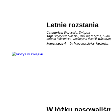
Letnie rozstania
Categories:
Wszystkie
,
Związek
08
Tags:
kryzys w związku
,
lato
,
mężczyzna
,
nuda
terapia małżeńska
,
wakacyjna miłość
,
wakacyjn
CZE
komentarze
4
by Marzena Lipka- Mucińska
W łóżku pasowaliśm