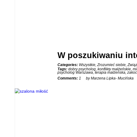
W poszukiwaniu in
Categories:
Wszystkie
,
Zrozumieć siebie
,
Zwią
25
Tags:
dobry psycholog
,
konflikty małżeńskie
,
mi
psycholog Warszawa
,
terapia małżeńska
,
zakoc
STY
Comments:
1
by Marzena Lipka- Mucińska