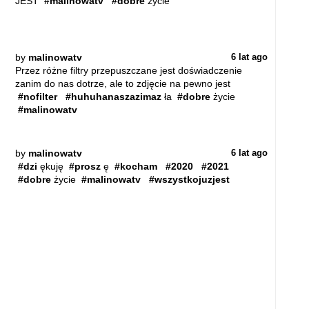
JEST
#malinowatv
#dobre
życie
by
malinowatv
6 lat ago
Przez różne filtry przepuszczane jest doświadczenie
zanim do nas dotrze, ale to zdjęcie na pewno jest
#nofilter
#huhuhanaszazimaz
ła
#dobre
życie
#malinowatv
by
malinowatv
6 lat ago
#dzi
ękuję
#prosz
ę
#kocham
#2020
#2021
#dobre
życie
#malinowatv
#wszystkojuzjest