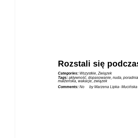
Rozstali się podcz
Categories:
Wszystkie
,
Związek
30
Tags:
aktywność
,
dopasowanie
,
nuda
,
poradni
małżeńska
,
wakacje
,
związek
CZE
Comments:
No
by Marzena Lipka- Mucińska