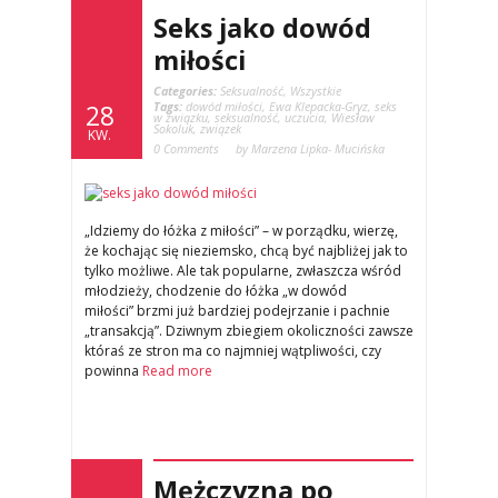
Seks jako dowód
miłości
Categories:
Seksualność
,
Wszystkie
Tags:
dowód miłości
,
Ewa Klepacka-Gryz
,
seks
28
w związku
,
seksualność
,
uczucia
,
Wiesław
Sokoluk
,
związek
KW.
0 Comments
by Marzena Lipka- Mucińska
„Idziemy do łóżka z miłości” – w porządku, wierzę,
że kochając się nieziemsko, chcą być najbliżej jak to
tylko możliwe. Ale tak popularne, zwłaszcza wśród
młodzieży, chodzenie do łóżka „w dowód
miłości” brzmi już bardziej podejrzanie i pachnie
„transakcją”. Dziwnym zbiegiem okoliczności zawsze
któraś ze stron ma co najmniej wątpliwości, czy
powinna
Read more
Mężczyzna po