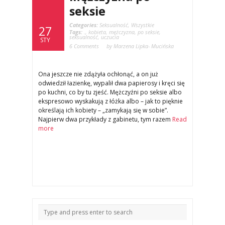
seksie
Categories:
Seksualność
,
Wszystkie
27
Tags:
.
,
kobieta
,
mężczyzna
,
po seksie
,
seksualność
,
uczucia
STY
6 Comments
by Marzena Lipka- Mucińska
Ona jeszcze nie zdążyła ochłonąć, a on już
odwiedził łazienkę, wypalił dwa papierosy i kręci się
po kuchni, co by tu zjeść. Mężczyźni po seksie albo
ekspresowo wyskakują z łóżka albo – jak to pięknie
określają ich kobiety – „zamykają się w sobie”.
Najpierw dwa przykłady z gabinetu, tym razem
Read
more