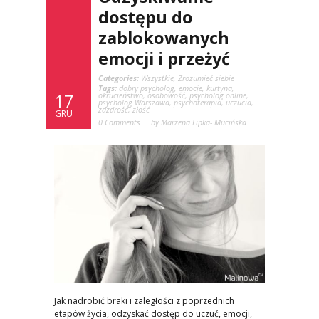
dostępu do
zablokowanych
emocji i przeżyć
Categories:
Wszystkie
,
Zrozumieć siebie
Tags:
dobry psycholog
,
emocje
,
kurtyna
,
okrucieństwo
,
osobowość
,
psycholog online
,
17
psycholog Warszawa
,
psychoterapia
,
uczucia
,
zazdrość
,
złość
GRU
0 Comments
by Marzena Lipka- Mucińska
Jak nadrobić braki i zaległości z poprzednich
etapów życia, odzyskać dostęp do uczuć, emocji,