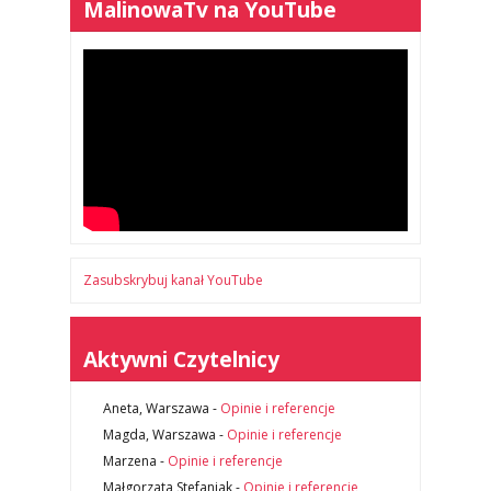
MalinowaTv na YouTube
Zasubskrybuj kanał YouTube
Aktywni Czytelnicy
Aneta, Warszawa
-
Opinie i referencje
Magda, Warszawa
-
Opinie i referencje
Marzena
-
Opinie i referencje
Małgorzata Stefaniak
-
Opinie i referencje