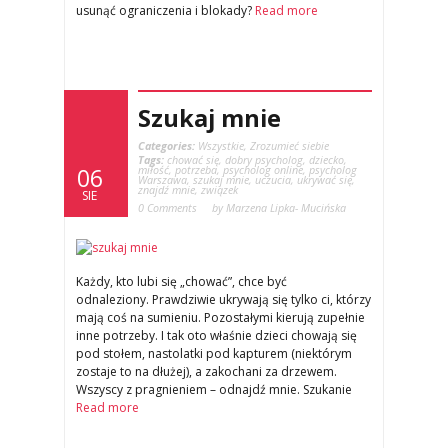
usunąć ograniczenia i blokady?
Read more
Szukaj mnie
Categories:
Wszystkie
,
Zrozumieć siebie
Tags:
chować się
,
dobry psycholog
,
dziecko
,
miłość
,
potrzeba
,
psycholog online
,
psycholog
06
Warszawa
,
szukaj mnie
,
uczucia
,
ukrywać się
,
znajdź mnie
,
związek
SIE
0 Comments
by Marzena Lipka- Mucińska
Każdy, kto lubi się „chować”, chce być
odnaleziony. Prawdziwie ukrywają się tylko ci, którzy
mają coś na sumieniu. Pozostałymi kierują zupełnie
inne potrzeby. I tak oto właśnie dzieci chowają się
pod stołem, nastolatki pod kapturem (niektórym
zostaje to na dłużej), a zakochani za drzewem.
Wszyscy z pragnieniem – odnajdź mnie. Szukanie
Read more