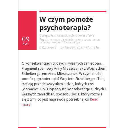
W czym pomoże
psychoterapia?
Categories:
Wszystkie
,
Zrozumieć siebie
09
Tags:
.
,
emocje
,
psychoterapia
,
rozum
,
serce
,
uczucia
,
Wojciech Eichelberger
KW.
0 Comments
by Marzena Lipka- Mucińska
O konsekwencjach cudzych i własnych zaniedbań…
Fragment rozmowy Anny Mieszczanek z Wojciechem
Eichelbergerem Anna Mieszczanek: W czym może
pomóc psychoterapia? Wojciech Eichelberger: Tutaj
trafiają przede wszystkim ludzie, których coś
„dopadło”. Co? Dopadły ich konsekwencje cudzych i
własnych zaniedbań, sposobu życia, który rozmija
się z tym, co jest naprawdę potrzebne, co
Read
more