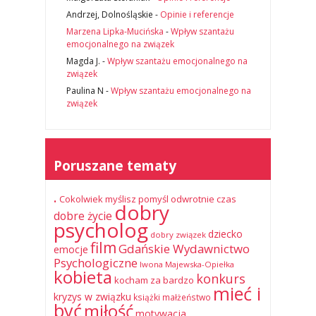
Andrzej, Dolnośląskie
-
Opinie i referencje
Marzena Lipka-Mucińska
-
Wpływ szantażu
emocjonalnego na związek
Magda J.
-
Wpływ szantażu emocjonalnego na
związek
Paulina N
-
Wpływ szantażu emocjonalnego na
związek
Poruszane tematy
.
Cokolwiek myślisz pomyśl odwrotnie
czas
dobry
dobre życie
psycholog
dziecko
dobry związek
film
Gdańskie Wydawnictwo
emocje
Psychologiczne
Iwona Majewska-Opiełka
kobieta
konkurs
kocham za bardzo
mieć i
kryzys w związku
książki
małżeństwo
być
miłość
motywacja