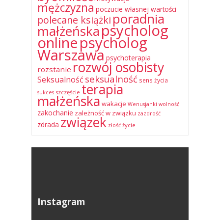
mężczyzna
poczucie własnej wartości
poradnia
polecane książki
psycholog
małżeńska
online
psycholog
Warszawa
psychoterapia
rozwój osobisty
rozstanie
seksualność
Seksualność
sens życia
terapia
szczęście
sukces
małżeńska
wakacje
Wenusjanki
wolność
zakochanie
zależność w związku
zazdrość
związek
zdrada
życie
złość
Instagram