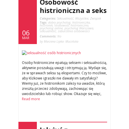
Osobowość
histrioniczna a seks
Categories:
Seksualność
,
Wszystkie
,
Związek
Tags:
dobry psycholog
,
histrioniczka
,
histrionik
,
osobowość histrioniczna
,
psycholog online
,
psycholog Warszawa
,
06
seksualność
,
zaburzenia osobowości
Comments:
No
MAR
by Marzena Lipka- Mucińska
Osoby histrioniczne epatują seksem i seksualnością,
aktywnie poszukują uwagi i otrzymują ją. Wydaje się,
że w sprawach seksu są ekspertami. Czy to możliwe,
aby łóżkowe igraszki nie dawały im satysfakcji?
Wiemy już, że histrionikom zależy na uwadze, którą
zresztą przecież zdobywają, zachowując się
uwodzicielsko lub robiąc show. Okazuje się więc,
Read more