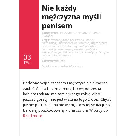
Nie każdy
mężczyzna myśli
penisem
Categories:
Wszystkie
,
Zrozumieć siebie
,
Związek
Tags:
atrakcyjność seksualna
,
dobry
psycholog
,
histrioniczka
,
kobieta
,
mężczyzna
,
poradnia małżeńska
,
psycholog online
,
psycholog Warszawa
,
rozwój osobisty
,
seksualizacja
,
Seksualność
,
stereotypy
,
terapia
03
małżeńska
,
zaufanie
Comments:
No
KW.
by Marzena Lipka- Mucińska
Podobno współczesnemu mężczyźnie nie można
zaufać. Ale to bez znaczenia, bo współczesna
kobieta i tak nie ma zamiaru tego robić. Albo
jeszcze gorzej – nie jest w stanie tego zrobić. Chyba
już nie potrafi. Sama nie wiem, kto w tej sytuacji jest
bardziej poszkodowany – ona czy on? Witkacy do
Read more