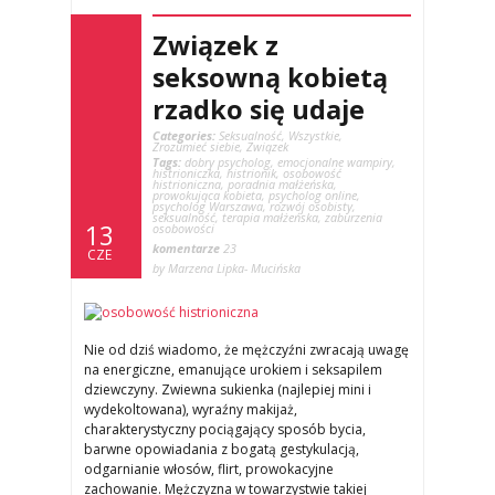
Związek z
seksowną kobietą
rzadko się udaje
Categories:
Seksualność
,
Wszystkie
,
Zrozumieć siebie
,
Związek
Tags:
dobry psycholog
,
emocjonalne wampiry
,
histrioniczka
,
histrionik
,
osobowość
histrioniczna
,
poradnia małżeńska
,
prowokująca kobieta
,
psycholog online
,
psycholog Warszawa
,
rozwój osobisty
,
seksualność
,
terapia małżeńska
,
zaburzenia
13
osobowości
komentarze
23
CZE
by Marzena Lipka- Mucińska
Nie od dziś wiadomo, że mężczyźni zwracają uwagę
na energiczne, emanujące urokiem i seksapilem
dziewczyny. Zwiewna sukienka (najlepiej mini i
wydekoltowana), wyraźny makijaż,
charakterystyczny pociągający sposób bycia,
barwne opowiadania z bogatą gestykulacją,
odgarnianie włosów, flirt, prowokacyjne
zachowanie. Mężczyzna w towarzystwie takiej