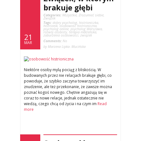
brakuje głębi
Categories:
Wszystkie
,
Zrozumieć siebie
,
Związek
Tags:
dobry psycholog
,
histrioniczka
,
histrionik
,
osobowość histrioniczna
,
psycholog online
,
psycholog Warszawa
,
rozwój osobisty
,
terapia małżeńska
,
21
zaburzenia osobowości
,
związek
Comments:
No
MAR
by Marzena Lipka- Mucińska
Niektóre osoby mylą pociąg z bliskością. W
budowanych przez nie relacjach brakuje głębi, co
powoduje, że szybko zaczyna towarzyszyć im
znudzenie, ale też przekonanie, że zawsze można
poznać kogoś nowego. Chętnie angażują się w
coraz to nowe relacje, jednak ostatecznie nie
wiedzą, czego chcą od życia i na czym im
Read
more