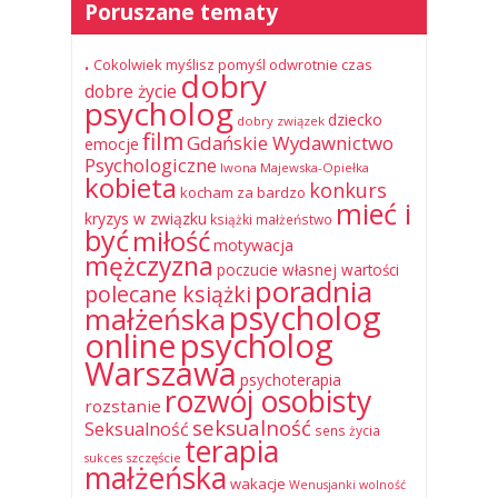
Poruszane tematy
.
Cokolwiek myślisz pomyśl odwrotnie
czas
dobry
dobre życie
psycholog
dziecko
dobry związek
film
Gdańskie Wydawnictwo
emocje
Psychologiczne
Iwona Majewska-Opiełka
kobieta
konkurs
kocham za bardzo
mieć i
kryzys w związku
książki
małżeństwo
być
miłość
motywacja
mężczyzna
poczucie własnej wartości
poradnia
polecane książki
psycholog
małżeńska
online
psycholog
Warszawa
psychoterapia
rozwój osobisty
rozstanie
seksualność
Seksualność
sens życia
terapia
szczęście
sukces
małżeńska
wakacje
Wenusjanki
wolność