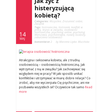
Jak żyć z
histeryzującą
kobietą?
Categories:
Wszystkie
,
Zrozumieć siebie
,
Związek
Tags:
histrioniczka
,
histrionik
,
konflikt w
pracy
,
kryzys w związku
,
osobowość
histrioniczna
,
psycholog online
,
psycholog
14
Warszawa
,
psychoterapia
,
rozwój osobisty
,
zaburzenia osobowości
MAJ
komentarze
2
by Marzena Lipka- Mucińska
Atrakcyjna i seksowna kobieta, ale z trudną
osobowością – osobowością histrioniczną. Jak
wytrzymać z nią w związku? Jak zachowywać się
względem niej w pracy? W jaki sposób unikać
konfliktów i utrzymywać w miarę dobre relacje? Co
zrobić, aby nie wyczerpała Cię psychicznie, ani nie
pozbawiła wszystkich sił? Oczywiście tak samo
Read
more