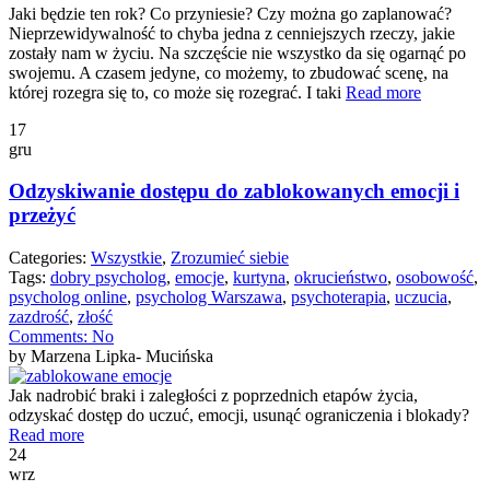
Jaki będzie ten rok? Co przyniesie? Czy można go zaplanować?
Nieprzewidywalność to chyba jedna z cenniejszych rzeczy, jakie
zostały nam w życiu. Na szczęście nie wszystko da się ogarnąć po
swojemu. A czasem jedyne, co możemy, to zbudować scenę, na
której rozegra się to, co może się rozegrać. I taki
Read more
17
gru
Odzyskiwanie dostępu do zablokowanych emocji i
przeżyć
Categories:
Wszystkie
,
Zrozumieć siebie
Tags:
dobry psycholog
,
emocje
,
kurtyna
,
okrucieństwo
,
osobowość
,
psycholog online
,
psycholog Warszawa
,
psychoterapia
,
uczucia
,
zazdrość
,
złość
Comments:
No
by Marzena Lipka- Mucińska
Jak nadrobić braki i zaległości z poprzednich etapów życia,
odzyskać dostęp do uczuć, emocji, usunąć ograniczenia i blokady?
Read more
24
wrz