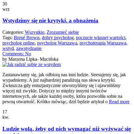
30
wrz
Wstydzimy się nie krytyki, a obnażenia
Categories:
Wszystkie
,
Zrozumieć siebie
Tags:
Brené Brown
,
dobry psycholog
,
poczucie własnej wartości
,
psycholog online
,
psycholog Warszawa
,
psychoterapia Warszawa
,
wstyd
,
zawstydzanie
Comments:
No
by Marzena Lipka- Mucińska
Zastanawiamy się, jak odbiorą nas inni ludzie. Stresujemy się, jak
wypadniemy. A już najbardziej paraliżują nas słowa krytyki.
Zwłaszcza gdy entuzjastycznie otworzyliśmy się i ujawniliśmy
więcej niż zwykle. Dotyczy to między innymi twórców
internetowych, ale także każdej osoby, która pozwoliła sobie na
pewną otwartość. Krótko mówiąc, dziś będzie artykuł o
Read more
17
kw.
Ludzie wolą, żeby od nich wymagać niż wyżywać się