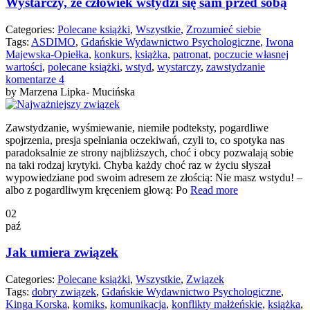
Wystarczy, że człowiek wstydzi się sam przed sobą
Categories:
Polecane książki
,
Wszystkie
,
Zrozumieć siebie
Tags:
ASDIMO
,
Gdańskie Wydawnictwo Psychologiczne
,
Iwona
Majewska-Opiełka
,
konkurs
,
książka
,
patronat
,
poczucie własnej
wartości
,
polecane książki
,
wstyd
,
wystarczy
,
zawstydzanie
komentarze
4
by Marzena Lipka- Mucińska
Zawstydzanie, wyśmiewanie, niemiłe podteksty, pogardliwe
spojrzenia, presja spełniania oczekiwań, czyli to, co spotyka nas
paradoksalnie ze strony najbliższych, choć i obcy pozwalają sobie
na taki rodzaj krytyki. Chyba każdy choć raz w życiu słyszał
wypowiedziane pod swoim adresem ze złością: Nie masz wstydu! –
albo z pogardliwym kręceniem głową: Po
Read more
02
paź
Jak umiera związek
Categories:
Polecane książki
,
Wszystkie
,
Związek
Tags:
dobry związek
,
Gdańskie Wydawnictwo Psychologiczne
,
Kinga Korska
,
komiks
,
komunikacja
,
konflikty małżeńskie
,
książka
,