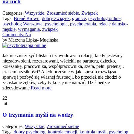
na nich
Categories:
Wszystkie
,
Zrozumieć siebie
,
Związek
Tags:
Brené Brown
,
dobry związek
,
granice
,
psycholog online
,
psycholog Warszawa
,
psychologia
,
psychoterapia
,
relacje damsko-
męskie
,
wymagania
,
związek
Comments:
No
by Marzena Lipka- Mucińska
Jak nie zniszczyć bliskich i zawodowych relacji, kiedy jesteśmy
niezadowoleni, rozczarowani, wściekli na partnera, dziecko,
koleżankę, pracownika, współpracownika, szefa, pełni pretensji,
czasem bezsilności? A jednocześnie w jaki sposób rozwiązać
sprawę i pozbyć się własnej frustracji, bo przecież nie chodzi o
zaciskanie zębów, żeby tylko się nie narazić. Dziś będzie
zdecydowanie
Read more
22
lut
O trzymaniu myśli na wodzy
Categories:
Wszystkie
,
Zrozumieć siebie
Tags:
dobry psycholog
,
kontrola emocji
,
kontrola myśli
,
psycholog