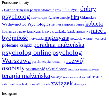
Poruszane tematy
dobry
.
dobre życie
Cokolwiek myślisz pomyśl odwrotnie
czas
psycholog
film
Gdańskie
emocje
dziecko
dobry związek
kobieta
Wydawnictwo Psychologiczne
Iwona Majewska-Opiełka
mieć i
konkurs
kocham za bardzo
kryzys w związku
książki
małżeństwo
być
miłość
mężczyzna
motywacja
poczucie własnej wartości
poradnia małżeńska
polecane książki
psycholog online
psycholog
Warszawa
rozwój
rozstanie
psychoterapia
osobisty
seksualność
Seksualność
sens życia
szczęście
sukces
terapia małżeńska
zakochanie
wakacje
Wenusjanki
wolność
związek
zależność w związku
zdrada
życie
zazdrość
złość
Instagram