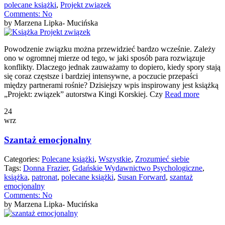
polecane książki
,
Projekt związek
Comments:
No
by Marzena Lipka- Mucińska
Powodzenie związku można przewidzieć bardzo wcześnie. Zależy
ono w ogromnej mierze od tego, w jaki sposób para rozwiązuje
konflikty. Dlaczego jednak zauważamy to dopiero, kiedy spory stają
się coraz częstsze i bardziej intensywne, a poczucie przepaści
między partnerami rośnie? Dzisiejszy wpis inspirowany jest książką
„Projekt: związek” autorstwa Kingi Korskiej. Czy
Read more
24
wrz
Szantaż emocjonalny
Categories:
Polecane książki
,
Wszystkie
,
Zrozumieć siebie
Tags:
Donna Frazier
,
Gdańskie Wydawnictwo Psychologiczne
,
książka
,
patronat
,
polecane książki
,
Susan Forward
,
szantaż
emocjonalny
Comments:
No
by Marzena Lipka- Mucińska