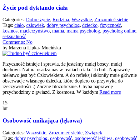
Życie pod dyktando ciała
Categories:
Dobre życie
,
Rodzina
,
Wszystkie
,
Zrozumieć siebie
Tags:
ciało
,
człowiek
,
dobry psycholog
,
dziecko
,
fizyczność
,
kosmos
,
macierzyństwo
,
mama
,
mama psycholog
,
psycholog online
,
seksualność
Comments:
No
by Marzena Lipka- Mucińska
Fizyczność istnieje i sprawia, że jesteśmy mniej boscy, mniej
duchowi. Natura osadza nas w realiach ciała. To boli. Naprawdę
niełatwo jest być Człowiekiem. A do refleksji skłoniły mnie głównie
obserwacje własnego dziecka, które dopiero co przywyka do
rzeczywistości :) Zacznę filozoficznie. Chyba naprawdę
przychodzimy z gwiazd. Z kosmosu. W każdym
Read more
15
lut
Osobowość unikająca (lękowa)
Categories:
Wszystkie
,
Zrozumieć siebie
,
Związek
Tags:
dobry psycholog
,
osobowość
,
osobowość lękliwa
,
osobowość