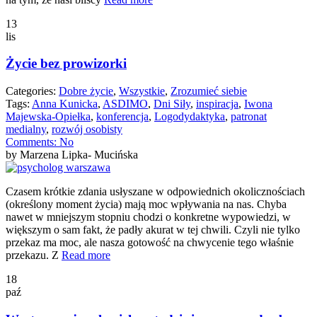
13
lis
Życie bez prowizorki
Categories:
Dobre życie
,
Wszystkie
,
Zrozumieć siebie
Tags:
Anna Kunicka
,
ASDIMO
,
Dni Siły
,
inspiracja
,
Iwona
Majewska-Opiełka
,
konferencja
,
Logodydaktyka
,
patronat
medialny
,
rozwój osobisty
Comments:
No
by Marzena Lipka- Mucińska
Czasem krótkie zdania usłyszane w odpowiednich okolicznościach
(określony moment życia) mają moc wpływania na nas. Chyba
nawet w mniejszym stopniu chodzi o konkretne wypowiedzi, w
większym o sam fakt, że padły akurat w tej chwili. Czyli nie tylko
przekaz ma moc, ale nasza gotowość na chwycenie tego właśnie
przekazu. Z
Read more
18
paź