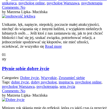
unikająca
,
psycholog online
,
psycholog Warszawa
,
psychoterapia
Comments:
No
by Marzena Lipka- Mucińska
Unikanie, lęk, napięcie, niepokój, poczucie małej atrakcyjności,
niechęć do wiązania się z innymi ludźmi, z wyjątkiem niektórych
lubianych osób… Jeśli ktoś z nas zastanawia się, jak to jest chcieć
bliskości i bać się jej, szukać związku, potrzebować relacji, a
jednocześnie spodziewać się kłopotów, nie mieć ufności,
oczekiwać, że wszystko się
Read more
01
sty
Płynie sobie dobre życie
Categories:
Dobre życie
,
Wszystkie
,
Zrozumieć siebie
Tags:
dobre życie
,
dobry psycholog
,
inspiracja
,
psycholog online
,
psycholog Warszawa
,
psychoterapia
,
sens życia
Comments:
No
by Marzena Lipka- Mucińska
Miniony rok skłania mnie do refleksji, która co jakiś czas (a przecież