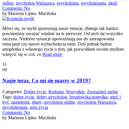
online
,
psycholog Warszawa
,
psychologia
,
psychoterapia
,
złość
Comments:
No
by Marzena Lipka- Mucińska
Mówi się, że myśli sponsorują nasze emocje, dlatego tak bardzo
powinniśmy uważać właśnie na te pierwsze. Od nich się wszystko
zaczyna. Niektóre sytuacje upoważniają nas do zareagowania
emocjami czy nawet wybuchnięcia nimi. Dziś jednak będzie
anegdotka z własnego życia o tym, jak pozwoliłam swoim myślom
wkręcić się w coś, co
Read more
11
sty
Nagie teraz. Co mi się marzy w 2019?
Categories:
Dobre życie
,
Rodzina
,
Wszystkie
,
Zrozumieć siebie
Tags:
dobre życie
,
dobry psycholog
,
freudowska pomyłka
,
mieć i
być
,
nagieteraz
,
plany
,
psycholog online
,
psycholog Warszawa
,
psychoterapia
,
sens życia
Comments:
No
by Marzena Lipka- Mucińska