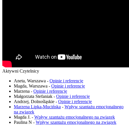
Aktywni Czytelnicy
Aneta, Warszawa
-
Opinie i referencje
Magda, Warszawa
-
Opinie i referencje
Marzena
-
Opinie i referencje
Małgorzata Stefaniak
-
Opinie i referencje
Andrzej, Dolnośląskie
-
Opinie i referencje
Marzena Lipka-Mucińska
-
Wpływ szantażu emocjonalnego
na związek
Magda J.
-
Wpływ szantażu emocjonalnego na związek
Paulina N
-
Wpływ szantażu emocjonalnego na związek