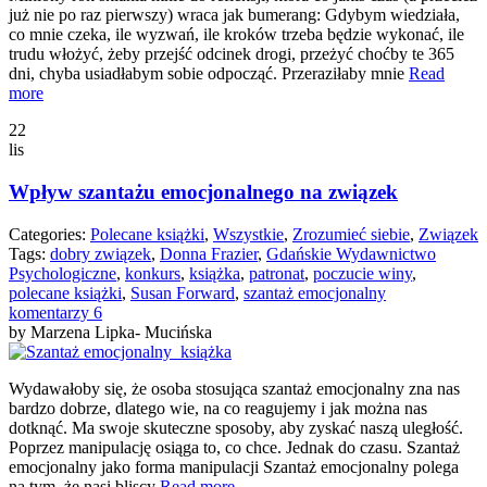
już nie po raz pierwszy) wraca jak bumerang: Gdybym wiedziała,
co mnie czeka, ile wyzwań, ile kroków trzeba będzie wykonać, ile
trudu włożyć, żeby przejść odcinek drogi, przeżyć choćby te 365
dni, chyba usiadłabym sobie odpocząć. Przeraziłaby mnie
Read
more
22
lis
Wpływ szantażu emocjonalnego na związek
Categories:
Polecane książki
,
Wszystkie
,
Zrozumieć siebie
,
Związek
Tags:
dobry związek
,
Donna Frazier
,
Gdańskie Wydawnictwo
Psychologiczne
,
konkurs
,
książka
,
patronat
,
poczucie winy
,
polecane książki
,
Susan Forward
,
szantaż emocjonalny
komentarzy
6
by Marzena Lipka- Mucińska
Wydawałoby się, że osoba stosująca szantaż emocjonalny zna nas
bardzo dobrze, dlatego wie, na co reagujemy i jak można nas
dotknąć. Ma swoje skuteczne sposoby, aby zyskać naszą uległość.
Poprzez manipulację osiąga to, co chce. Jednak do czasu. Szantaż
emocjonalny jako forma manipulacji Szantaż emocjonalny polega
na tym, że nasi bliscy
Read more