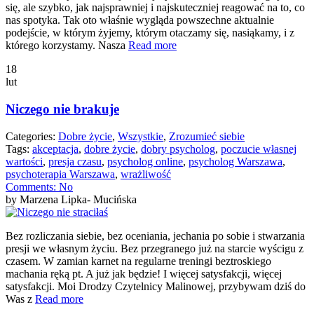
się, ale szybko, jak najsprawniej i najskuteczniej reagować na to, co
nas spotyka. Tak oto właśnie wygląda powszechne aktualnie
podejście, w którym żyjemy, którym otaczamy się, nasiąkamy, i z
którego korzystamy. Nasza
Read more
18
lut
Niczego nie brakuje
Categories:
Dobre życie
,
Wszystkie
,
Zrozumieć siebie
Tags:
akceptacja
,
dobre życie
,
dobry psycholog
,
poczucie własnej
wartości
,
presja czasu
,
psycholog online
,
psycholog Warszawa
,
psychoterapia Warszawa
,
wrażliwość
Comments:
No
by Marzena Lipka- Mucińska
Bez rozliczania siebie, bez oceniania, jechania po sobie i stwarzania
presji we własnym życiu. Bez przegranego już na starcie wyścigu z
czasem. W zamian karnet na regularne treningi beztroskiego
machania ręką pt. A już jak będzie! I więcej satysfakcji, więcej
satysfakcji. Moi Drodzy Czytelnicy Malinowej, przybywam dziś do
Was z
Read more