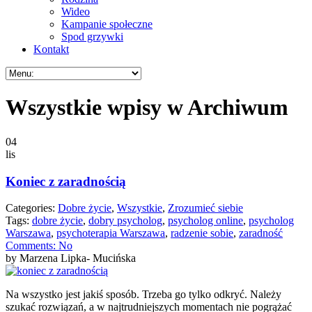
Wideo
Kampanie społeczne
Spod grzywki
Kontakt
Wszystkie wpisy w Archiwum
04
lis
Koniec z zaradnością
Categories:
Dobre życie
,
Wszystkie
,
Zrozumieć siebie
Tags:
dobre życie
,
dobry psycholog
,
psycholog online
,
psycholog
Warszawa
,
psychoterapia Warszawa
,
radzenie sobie
,
zaradność
Comments:
No
by Marzena Lipka- Mucińska
Na wszystko jest jakiś sposób. Trzeba go tylko odkryć. Należy
szukać rozwiązań, a w najtrudniejszych momentach nie pogrążać