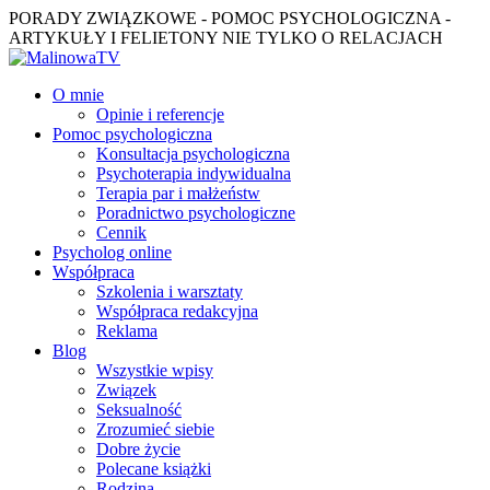
PORADY ZWIĄZKOWE - POMOC PSYCHOLOGICZNA -
ARTYKUŁY I FELIETONY NIE TYLKO O RELACJACH
O mnie
Opinie i referencje
Pomoc psychologiczna
Konsultacja psychologiczna
Psychoterapia indywidualna
Terapia par i małżeństw
Poradnictwo psychologiczne
Cennik
Psycholog online
Współpraca
Szkolenia i warsztaty
Współpraca redakcyjna
Reklama
Blog
Wszystkie wpisy
Związek
Seksualność
Zrozumieć siebie
Dobre życie
Polecane książki
Rodzina